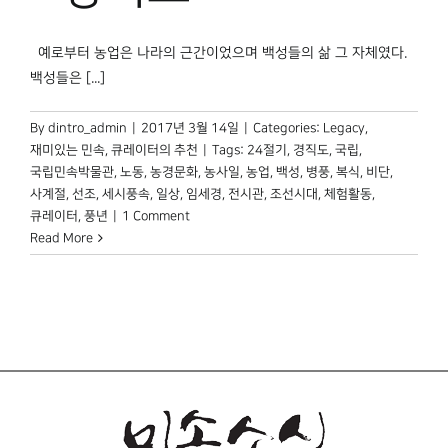
예로부터 농업은 나라의 근간이었으며 백성들의 삶 그 자체였다.
백성들은 [...]
By
dintro_admin
|
2017년 3월 14일
|
Categories:
Legacy
,
재미있는 민속
,
큐레이터의 추천
|
Tags:
24절기
,
경직도
,
국립
,
국립민속박물관
,
노동
,
농경문화
,
농사일
,
농업
,
백성
,
병풍
,
복식
,
비단
,
사계절
,
선조
,
세시풍속
,
일상
,
임세경
,
전시관
,
조선시대
,
체험활동
,
큐레이터
,
풍년
|
1 Comment
Read More