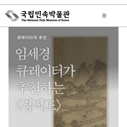
Skip
to
Toggle
content
Navigation
박물관에서는
민속이야기
민속 인사이드
원문보기 PDF