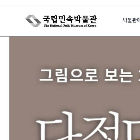
Skip
to
박물관
content