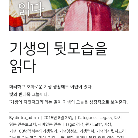
기생의 뒷모습을
읽다
화려하고 호화로운 기생 생활에도 이면이 있다.
빛의 반대쪽 그늘이다.
‘기생의 자릿저고리’라는 말이 기생의 그늘을 상징적으로 보여준다.
By
dintro_admin
|
2015년 8월 25일
|
Categories:
Legacy
,
다시
읽는 민속보고서
,
재미있는 민속
|
Tags:
경성
,
관기
,
교방
,
기생
,
기생100년엽서속의기생일기
,
기생양성소
,
기생엽서
,
기생의자릿저고리
,