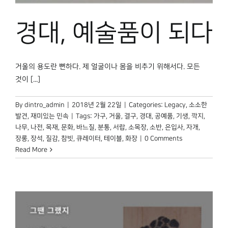
박물관 홈페이지
경대, 예술품이 되다
거울의 용도란 뻔하다. 제 얼굴이나 몸을 비추기 위해서다. 모든
것이 [...]
By
dintro_admin
|
2018년 2월 22일
|
Categories:
Legacy
,
소소한
발견
,
재미있는 민속
|
Tags:
가구
,
거울
,
결구
,
경대
,
공예품
,
기생
,
깍지
,
나무
,
나전
,
목재
,
문화
,
바느질
,
분통
,
서랍
,
소목장
,
소반
,
은입사
,
자개
,
장롱
,
장석
,
질감
,
참빗
,
큐레이터
,
테이블
,
화장
|
0 Comments
Read More