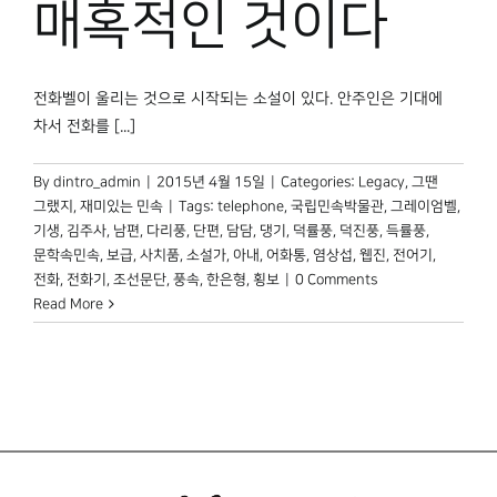
매혹적인 것이다
전화벨이 울리는 것으로 시작되는 소설이 있다. 안주인은 기대에
차서 전화를 [...]
By
dintro_admin
|
2015년 4월 15일
|
Categories:
Legacy
,
그땐
그랬지
,
재미있는 민속
|
Tags:
telephone
,
국립민속박물관
,
그레이엄벨
,
기생
,
김주사
,
남편
,
다리풍
,
단편
,
담담
,
댕기
,
덕률풍
,
덕진풍
,
득률풍
,
문학속민속
,
보급
,
사치품
,
소설가
,
아내
,
어화통
,
염상섭
,
웹진
,
전어기
,
전화
,
전화기
,
조선문단
,
풍속
,
한은형
,
횡보
|
0 Comments
Read More