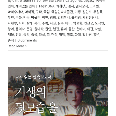
By
dintro_admin
|
2016년 3월 29일
|
Categories:
Legacy
,
궁금한
민속
,
재미있는 민속
|
Tags:
DNA
,
仵作人
,
검시
,
검시장식
,
고아원
,
과학수사대
,
과학적
,
구타
,
국립
,
국립민속박물관
,
기생
,
김인호
,
무원록
,
무인
,
문화
,
민속
,
박물관
,
범인
,
범죄
,
법의학서
,
불치병
,
사망진단서
,
사헌부
,
사화
,
살해
,
서리
,
수령
,
시신
,
실수
,
아이
,
억울함
,
연산군
,
오작인
,
왕여
,
용의자
,
운평
,
원나라
,
원인
,
웹진
,
유괴
,
율관
,
은비녀
,
의관
,
자살
,
재물
,
전통
,
종각
,
죽음
,
타살
,
피
,
현장
,
혈액
,
형조
,
화해
,
활인원
,
흉년
,
흥청
|
0 Comments
Read More