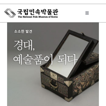
Skip
to
Toggle
content
Navigation
박물관에서는
민속이야기
민속 인사이드
원문보기 PDF