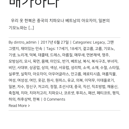
배가하다
우리 옷 한복은 중국의 치파오나 베트남의 아오자이, 일본의
기모노와는 [...]
By
dintro_admin
|
2017년 6월 27일
|
Categories:
Legacy
,
그땐
그랬지
,
재미있는 민속
|
Tags:
17세기
,
18세기
,
겉고름
,
고름
,
기모노
,
기생
,
노리개
,
덕복
,
데콜테
,
드레스
,
마름질
,
매무새
,
면본채색
,
명주
,
모방심리
,
모시
,
목면
,
몸매
,
미인도
,
반가
,
베트남
,
복식
,
복식구조
,
부녀자
,
비단
,
사대부
,
상공업
,
상의
,
색상
,
서유럽
,
성리학
,
소색
,
소재
,
수절
,
스타일
,
실루엣
,
실학자
,
아오자이
,
아우어글라스
,
안고름
,
에로티시즘
,
여름직물
,
여성
,
여성성
,
여인
,
옷감
,
원사
,
원피스
,
유교
,
의복
,
이덕무
,
이데올로기
,
일본
,
자수
,
장신구
,
저고리
,
정절
,
조선시대
,
중국
,
직선
,
직조방법
,
채용신
,
축첩제
,
치마
,
치마저고리
,
치파오나
,
코르셋
,
투피스
,
패션
,
페티코트
,
평직
,
하의
,
하후상박
,
한복
|
0 Comments
Read More