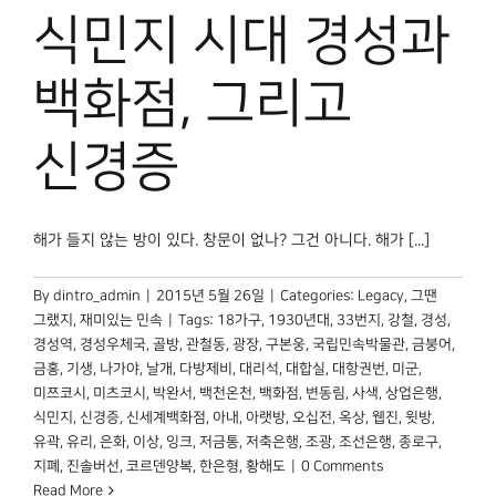
식민지 시대 경성과
백화점, 그리고
신경증
해가 들지 않는 방이 있다. 창문이 없나? 그건 아니다. 해가 [...]
By
dintro_admin
|
2015년 5월 26일
|
Categories:
Legacy
,
그땐
그랬지
,
재미있는 민속
|
Tags:
18가구
,
1930년대
,
33번지
,
강철
,
경성
,
경성역
,
경성우체국
,
골방
,
관철동
,
광장
,
구본웅
,
국립민속박물관
,
금붕어
,
금홍
,
기생
,
나가야
,
날개
,
다방제비
,
대리석
,
대합실
,
대항권번
,
미군
,
미쯔코시
,
미츠코시
,
박완서
,
백천온천
,
백화점
,
변동림
,
사색
,
상업은행
,
식민지
,
신경증
,
신세계백화점
,
아내
,
아랫방
,
오십전
,
옥상
,
웹진
,
윗방
,
유곽
,
유리
,
은화
,
이상
,
잉크
,
저금통
,
저축은행
,
조광
,
조선은행
,
종로구
,
지폐
,
진솔버선
,
코르덴양복
,
한은형
,
황해도
|
0 Comments
Read More