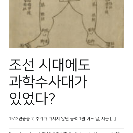
조선 시대에도
과학수사대가
있었다?
1512년중종 7, 추위가 가시지 않던 음력 1월 어느 날, 서울 [...]