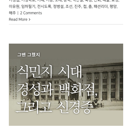
기생첩
,
기생학교
,
기예
,
기증
,
노래
,
문학
,
박만일
,
북청
,
연회
,
예술
,
요정
,
이유원
,
임하필기
,
전시도록
,
정병설
,
조선
,
진주
,
첩
,
춤
,
패션리더
,
평양
,
해주
|
2 Comments
Read More