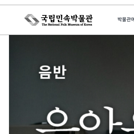
Skip
to
박물관
content