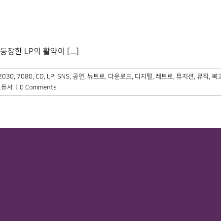
 LP의 활약이 [...]
2030
,
7080
,
CD
,
LP
,
SNS
,
공연
,
뉴트로
,
다운로드
,
디지털
,
레트로
,
뮤지션
,
뮤직
,
복
로듀서
|
0 Comments