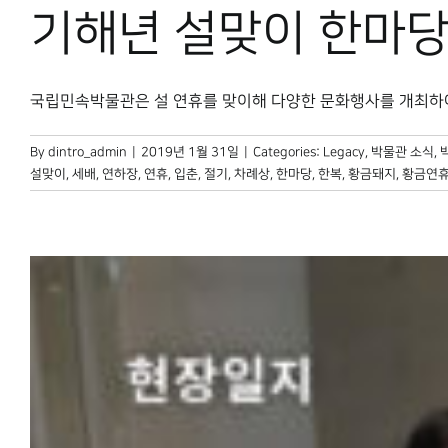
기해년 설맞이 한마당
국립민속박물관은 설 연휴를 맞이해 다양한 문화행사를 개최하여 연휴
By
dintro_admin
|
2019년 1월 31일
|
Categories:
Legacy
,
박물관 소식
,
설맞이
,
세배
,
연하장
,
연휴
,
입춘
,
절기
,
차례상
,
한마당
,
한복
,
황금돼지
,
황금연