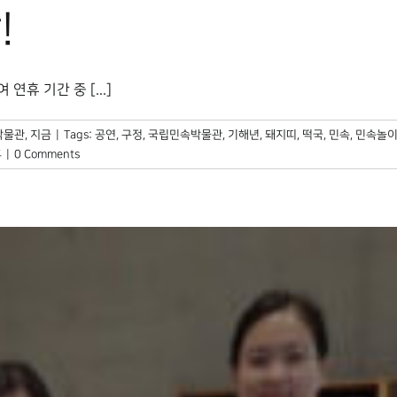
!
 기간 중 [...]
박물관, 지금
|
Tags:
공연
,
구정
,
국립민속박물관
,
기해년
,
돼지띠
,
떡국
,
민속
,
민속놀
휴
|
0 Comments