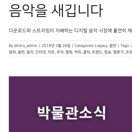
음악을 새깁니다
다운로드와 스트리밍이 지배하는 디지털 음악 시장에 홀연히 재등장한
By
dintro_admin
|
2019년 3월 28일
|
Categories:
Legacy
,
음반
|
Tags:
왕좌
,
음반
,
음악
,
인터넷
,
차트
,
추억
,
캠핑
,
커피
,
클릭
,
트렌드
,
팝송
,
평론가
,
프