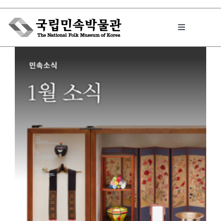
Skip
to
Toggle
content
Navigation
박물관에서는
민속이야기
민속 인사이드
원문보기 PDF