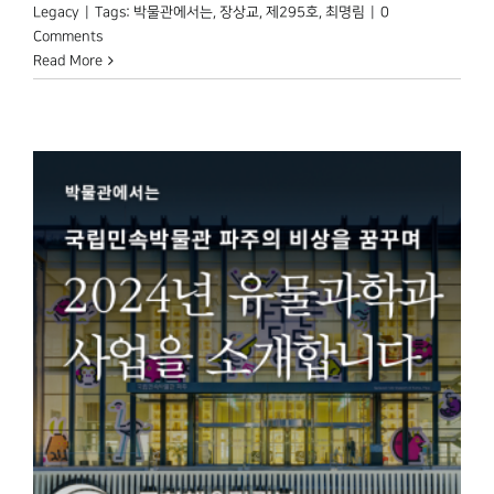
Legacy
|
Tags:
박물관에서는
,
장상교
,
제295호
,
최명림
|
0
Comments
Read More
을