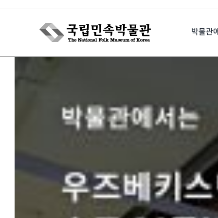
Skip
to
박물관
content