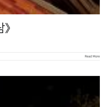
람》
Read More