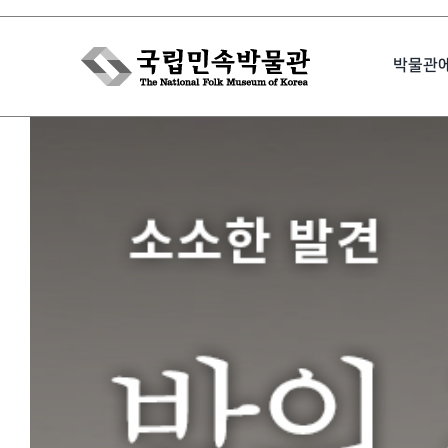
Skip
to
박물관
content