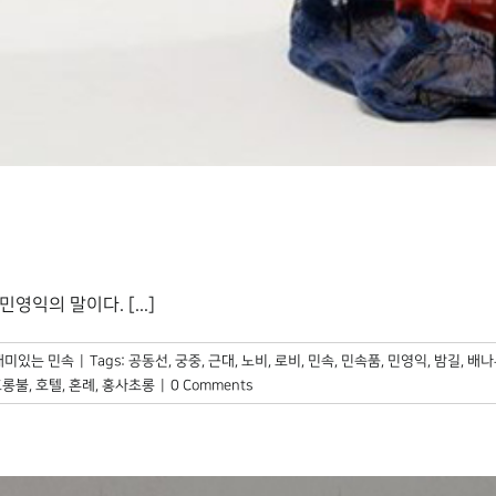
익의 말이다. [...]
재미있는 민속
|
Tags:
공동선
,
궁중
,
근대
,
노비
,
로비
,
민속
,
민속품
,
민영익
,
밤길
,
배나
호롱불
,
호텔
,
혼례
,
홍사초롱
|
0 Comments