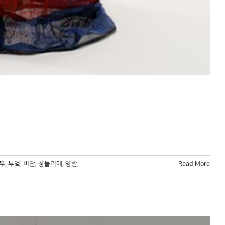
무
,
부엌
,
비단
,
샹들리에
,
양반
,
Read More