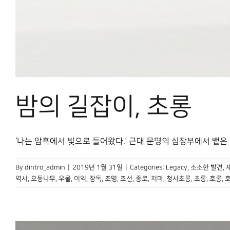
밤의 길잡이, 초롱
‘나는 암흑에서 빛으로 들어왔다.’ 근대 문명의 심장부에서 뱉은 민영
By
dintro_admin
|
2019년 1월 31일
|
Categories:
Legacy
,
소소한 발견
,
역사
,
오동나무
,
우물
,
이익
,
장독
,
조명
,
조선
,
종로
,
처마
,
청사초롱
,
초롱
,
호롱
,