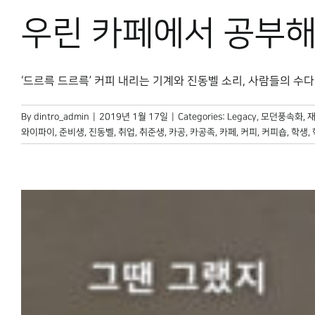
우린 카페에서 공부
‘드르륵 드르륵’ 커피 내리는 기계와 진동벨 소리, 사람들의 수다 소
By
dintro_admin
|
2019년 1월 17일
|
Categories:
Legacy
,
모던풍속화
,
재
와이파이
,
준비생
,
진동벨
,
취업
,
취준생
,
카공
,
카공족
,
카페
,
커피
,
커피숍
,
학생
,