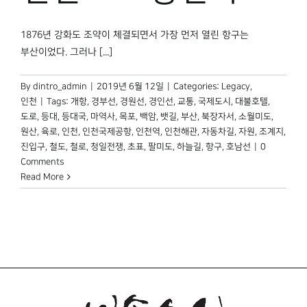
1876년 강화도 조약이 체결되면서 가장 먼저 열린 항구는
부산이었다. 그러나 [...]
By
dintro_admin
|
2019년 6월 12일
|
Categories:
Legacy
,
인천
|
Tags:
개항
,
경부선
,
경원선
,
경인선
,
교통
,
국제도시
,
대불호텔
,
도로
,
등대
,
등대국
,
마역사
,
목포
,
백암
,
뱃길
,
부산
,
북장자서
,
소월미도
,
원산
,
육로
,
인천
,
인천국제공항
,
인천역
,
인천해관
,
자동차길
,
자원
,
조계지
,
진입구
,
철도
,
철로
,
청일전쟁
,
초표
,
팔미도
,
하늘길
,
항구
,
호남선
|
0
Comments
Read More