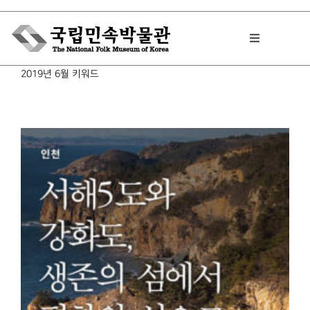
Skip
to
Toggle
content
Navigation
2019년 6월 키워드
박물관에서는
민속이야기
민속 인사이드
원문보기 PDF