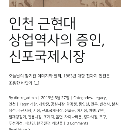
인천 근현대
상업역사의 증인,
신포국제시장
오늘날의 활기찬 이미지와 달리, 1883년 개항 전까지 인천은
조용한 바닷가 [...]
By
dintro_admin
|
2019년 6월 27일
|
Categories:
Legacy
,
인천
|
Tags:
개항
,
개항장
,
공설시장
,
닭강정
,
동인천
,
만두
,
변천사
,
분식
,
생선
,
수산시장
,
시장
,
신포국제시장
,
신포동
,
어시장
,
여행
,
인천
,
일제강점기
,
전통시장
,
조계지
,
쫄면
,
차이나타운
,
청과시장
,
포구
,
푸성귀전
,
피난민
,
한국전쟁
,
해산물
|
0 Comments
Read More