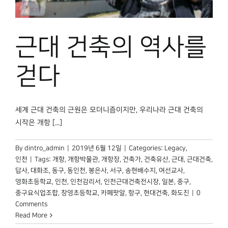
근대 건축의 역사를
걷다
세계 근대 건축의 근원은 모더니즘이지만, 우리나라 근대 건축의
시작은 개항 [...]
By
dintro_admin
|
2019년 6월 12일
|
Categories:
Legacy
,
인천
|
Tags:
개항
,
개항박물관
,
개항장
,
건축가
,
건축유산
,
근대
,
근대건축
,
답사
,
대화조
,
동구
,
동인천
,
봉은사
,
서구
,
송현배수지
,
여선교사
,
영화초등학교
,
인천
,
인천감리서
,
인천근대건축전시장
,
일본
,
중구
,
중구요식업조합
,
창영초등학교
,
카페팟알
,
항구
,
현대건축
,
화도진
|
0
Comments
Read More