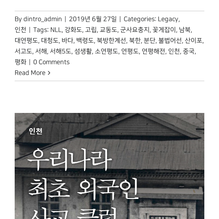
By
dintro_admin
|
2019년 6월 27일
|
Categories:
Legacy
,
인천
|
Tags:
NLL
,
강화도
,
고립
,
교동도
,
군사요충지
,
꽃게잡이
,
남북
,
대연평도
,
대청도
,
바다
,
백령도
,
북방한계선
,
북한
,
분단
,
불법어선
,
산이포
,
서고도
,
서해
,
서해5도
,
섬생활
,
소연평도
,
연평도
,
연평해전
,
인천
,
중국
,
평화
|
0 Comments
Read More