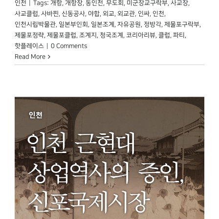
인천
|
Tags:
개항
,
개항장
,
동인천
,
무도회
,
미군장교구락부
,
사교장
,
사교클럽
,
사바찐
,
신동공사
,
야합
,
외교
,
외교관
,
인싸
,
인천
,
인천시립박물관
,
일본부인회
,
일본조계
,
자유공원
,
정방각
,
제물포구락부
,
제물포정략
,
제물포클럽
,
조계지
,
청국조계
,
코리아리뷰
,
클럽
,
파티
,
핫플레이스
|
0 Comments
Read More