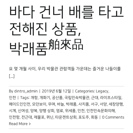
바다 건너 배를 타고
전해진 상품,
舶來品
박래품
요 몇 개월 사이, 우리 박물관 관람객들 가운데는 즐거운 나들이를
[...]
By
dintro_admin
|
2019년 6월 12일
|
Categories:
Legacy
,
인천
|
Tags:
개항
,
개화기
,
공산품
,
국립민속박물관
,
근대
,
라이프스타일
,
메이드인인천
,
모던보이
,
무며
,
바늘
,
박래품
,
사치품
,
서구
,
서양
,
세창양행
,
시계
,
신여성
,
양복
,
양행 상회
,
염료
,
위세품
,
인천
,
인천민속문화의해
,
인천항
,
전근대
,
제물포
,
퀴닌
,
타운젠트상회
,
포도주
,
회동
|
0 Comments
Read More