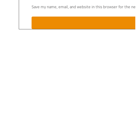
Save my name, email, and website in this browser for the nex
주소 | 03045 서울특별시 종로구 삼청로 37 대표전화 | 02-3704-3114 팩스 |
02-3704-3113
Copyright © 국립민속박물관. ALL RIGHTS RESERVED
NFMK 지난호 보기 ▼