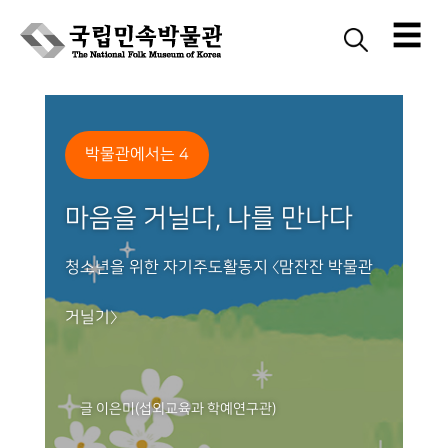
☰
Skip
to
content
박물관에서는 4
마음을 거닐다, 나를 만나다
청소년을 위한 자기주도활동지 〈맘잔잔 박물관
거닐기〉
글 이은미(섭외교육과 학예연구관)