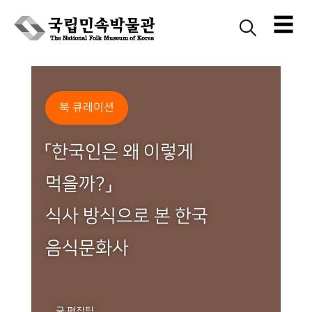
☰
Skip
to
content
북 큐레이션
「한국인은 왜 이렇게
먹을까?」
식사 방식으로 본 한국
음식문화사
글 편집팀