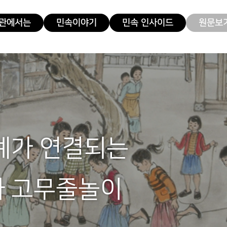
관에서는
민속이야기
민속 인사이드
원문보기
계가 연결되는
와 고무줄놀이