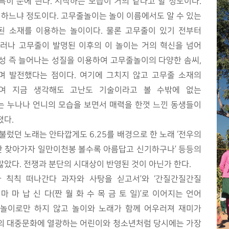
히 눈에 띈다. 시작하는 모습이 거의 같다고 할 정도이다.
 하느냐 정도이다. 고무줄놀이는 놀이 이름에서도 알 수 있는
명된 소재를 이용하는 놀이이다. 물론 고무줄이 있기 전부터
그러나 고무줄이 발명된 이후의 이 놀이는 거의 혁신을 넘어
성 즉 늘어나는 성질을 이용하여 고무줄놀이의 다양한 솜씨,
며 발전했다는 점이다. 여기에 그치지 않고 고무줄 소재의
여 지금 생각해도 고난도 기술이라고 볼 수밖에 없는
는 누나나 언니의 모습을 보면서 매력을 한껏 느낀 동생들이
졌다.
불렀던 노래는 안타깝게도 6.25를 배경으로 한 노래 ‘전우의
강산 찾아가자 일만이천봉 볼수록 아름답고 신기하구나’ 등등의
았다. 전쟁과 분단의 시대상이 반영된 것이 아닌가 한다.
 칙칙 떠나간다 과자와 사탕을 싣고서’와 ‘간질간질간질
 마 납 신 다(짠 월 화 수 목 금 토 일)’로 이어지는 언어
 놀이로만 하지 않고 놀이와 노래가 함께 어우러져 재미가
금의 대중문화에 열광하는 어린이와 청소년처럼 당시에는 가장