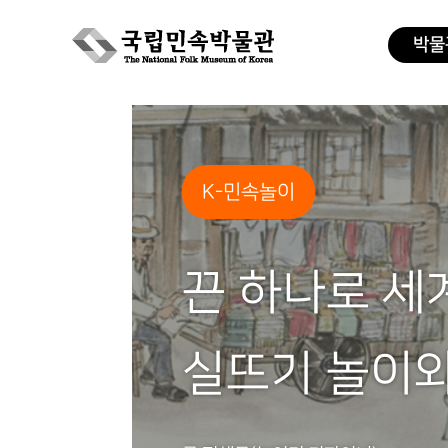
박물
Skip
to
content
K-민속놀이
끈 하나로 세
실뜨기 놀이