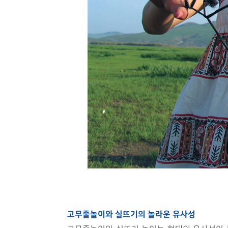
고무줄놀이와 실뜨기의 놀라운 유사성