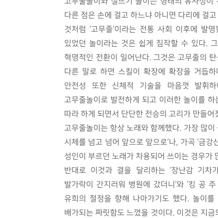
고무줄놀이와 실뜨기 놀이는 형태의 유사성이 특
다른 점은 손에 걸고 하느냐 아니면 다리에 걸고
것처럼 ‘고무줄’이라는 전통 사회 이후에 발
있었던 놀이라는 것은 쉽게 짐작할 수 있다. 
혁명적인 전환이 일어난다. 그것은 고무줄의 탄
다른 말로 하면 스킬이 확장에 확장을 거듭하
안전성 또한 신체적 기술을 마음껏 발휘하
고무줄놀이로 발전하게 되고 이러한 놀이를 하
따라 하게 되면서 단단한 전승의 고리가 만들어
고무줄놀이는 항상 노래와 함께했다. 가장 많이 
시체를 넘고 넘어 앞으로 앞으로’나, 가곡 ‘금
성인이 부르던 노래가 차용되어 쓰이는 경우가 많
반대로 이것과 결을 달리하는 ‘장난감 기차가
발가락이 간지러워 병원에 갔더니’와 ‘킹 공 주 마
유희의 절정을 향해 나아가기도 했다. 놀이를
배가되는 짜릿함도 느꼈을 것이다. 이것은 지