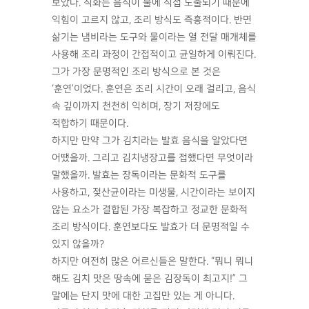
보았다. 직화는 음식이 불에 직접 노출되기 때문에
익힘이 고르지 않고, 조리 방식도 즉흥적이다. 반면
삶기는 냄비라는 도구와 물이라는 열 전달 매개체를
사용해 조리 과정이 간접적이고 균일하게 이뤄진다.
그가 가장 문명적인 조리 방식으로 본 것은
‘훈연’이었다. 훈연은 조리 시간이 오래 걸리고, 음식
속 깊이까지 천천히 익히며, 장기 저장에도
적합하기 때문이다.
하지만 만약 그가 김치라는 발효 음식을 알았다면
어땠을까. 그리고 김치냉장고를 접했다면 무엇이라
말했을까. 발효는 장독이라는 문화적 도구를
사용하고, 젖산균이라는 미생물, 시간이라는 보이지
않는 요소가 결합된 가장 복잡하고 정교한 문화적
조리 방식이다. 훈연보다도 발효가 더 문명적일 수
있지 않을까?
하지만 여전히 많은 어르신들은 말한다. “뭐니 뭐니
해도 김치 맛은 땅속에 묻은 김장독이 최고지!” 그
말에는 단지 맛에 대한 고집만 있는 게 아니다.