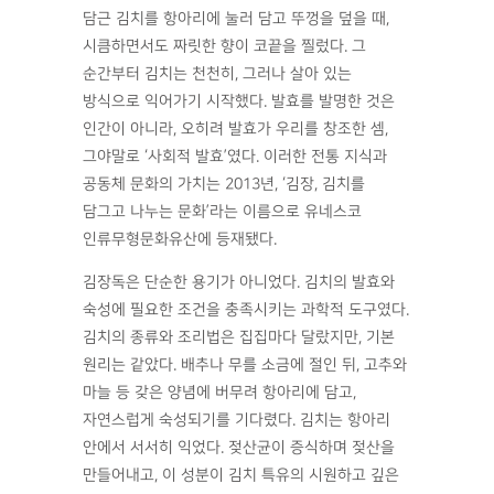
담근 김치를 항아리에 눌러 담고 뚜껑을 덮을 때,
시큼하면서도 짜릿한 향이 코끝을 찔렀다. 그
순간부터 김치는 천천히, 그러나 살아 있는
방식으로 익어가기 시작했다. 발효를 발명한 것은
인간이 아니라, 오히려 발효가 우리를 창조한 셈,
그야말로 ‘사회적 발효’였다. 이러한 전통 지식과
공동체 문화의 가치는 2013년, ‘김장, 김치를
담그고 나누는 문화’라는 이름으로 유네스코
인류무형문화유산에 등재됐다.
김장독은 단순한 용기가 아니었다. 김치의 발효와
숙성에 필요한 조건을 충족시키는 과학적 도구였다.
김치의 종류와 조리법은 집집마다 달랐지만, 기본
원리는 같았다. 배추나 무를 소금에 절인 뒤, 고추와
마늘 등 갖은 양념에 버무려 항아리에 담고,
자연스럽게 숙성되기를 기다렸다. 김치는 항아리
안에서 서서히 익었다. 젖산균이 증식하며 젖산을
만들어내고, 이 성분이 김치 특유의 시원하고 깊은