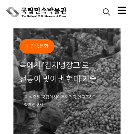
☰
Skip
to
content
K-민속문화
독에서 ‘김치냉장고’로:
전통이 빚어낸 현대 기술
글 심효윤(국립아시아문화전당 연구조사과
학예연구사)