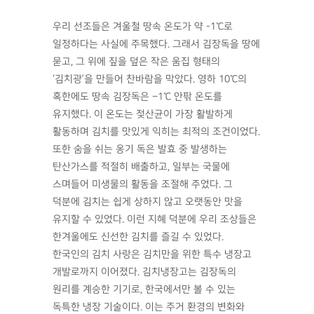
우리 선조들은 겨울철 땅속 온도가 약 -1℃로
일정하다는 사실에 주목했다. 그래서 김장독을 땅에
묻고, 그 위에 짚을 덮은 작은 움집 형태의
‘김치광’을 만들어 찬바람을 막았다. 영하 10℃의
혹한에도 땅속 김장독은 –1℃ 안팎 온도를
유지했다. 이 온도는 젖산균이 가장 활발하게
활동하며 김치를 맛있게 익히는 최적의 조건이었다.
또한 숨을 쉬는 옹기 독은 발효 중 발생하는
탄산가스를 적절히 배출하고, 일부는 국물에
스며들어 미생물의 활동을 조절해 주었다. 그
덕분에 김치는 쉽게 상하지 않고 오랫동안 맛을
유지할 수 있었다. 이런 지혜 덕분에 우리 조상들은
한겨울에도 신선한 김치를 즐길 수 있었다.
한국인의 김치 사랑은 김치만을 위한 특수 냉장고
개발로까지 이어졌다. 김치냉장고는 김장독의
원리를 계승한 기기로, 한국에서만 볼 수 있는
독특한 냉장 기술이다. 이는 주거 환경의 변화와