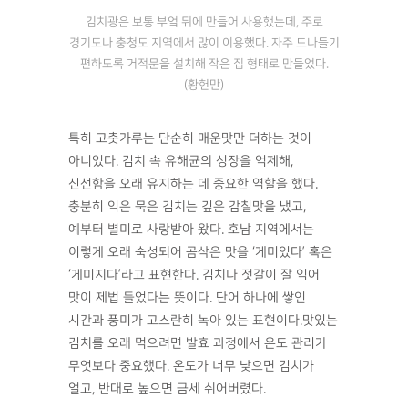
김치광은 보통 부엌 뒤에 만들어 사용했는데, 주로
경기도나 충청도 지역에서 많이 이용했다. 자주 드나들기
편하도록 거적문을 설치해 작은 집 형태로 만들었다.
(황헌만)
특히 고춧가루는 단순히 매운맛만 더하는 것이
아니었다. 김치 속 유해균의 성장을 억제해,
신선함을 오래 유지하는 데 중요한 역할을 했다.
충분히 익은 묵은 김치는 깊은 감칠맛을 냈고,
예부터 별미로 사랑받아 왔다. 호남 지역에서는
이렇게 오래 숙성되어 곰삭은 맛을 ‘게미있다’ 혹은
‘게미지다’라고 표현한다. 김치나 젓갈이 잘 익어
맛이 제법 들었다는 뜻이다. 단어 하나에 쌓인
시간과 풍미가 고스란히 녹아 있는 표현이다.맛있는
김치를 오래 먹으려면 발효 과정에서 온도 관리가
무엇보다 중요했다. 온도가 너무 낮으면 김치가
얼고, 반대로 높으면 금세 쉬어버렸다.