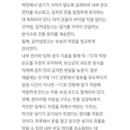
벽면에서 냉기가 가까이 닿도록 설계되어 내부 온도
편차를 최소화고, 김치의 맛을 일정하게 유지하는
데 특화되어 있다. 마치 온돌이 바닥을 직접 덥히는
것처럼, 김치냉장고는 냉기를 가까이 전달하는
방식으로 전통 원리를 계승한다.
둘째, 김치냉장고는 숙성과 저장을 정교하게
관리한다.
내부 센서와 입체 냉각 기술을 통해 약 -1℃의 적정
온도를 꾸준히 유지하며, 유산균의 과도한 증식을
억제해 김치 맛의 급격한 변질을 늦춘다. 일부
제품에는 초기에 15℃ 안팎에서 발효를 유도하다가
일정 시간이 지나면 –1℃로 전환해 장기 저장에
적합하게 만드는 자동 숙성 모드도 탑재되어 있다.
셋째, 항아리형 저장실 구조는 전통 김장독에서
착안한 설계다. 뚜껑을 위에서 여닫는 구조는,
차가운 냉기가 공기보다 무겁다는 원리를 적용한
것이다. 위쪽에서 문을 열고 닫으면 냉기의 유출을
막을 수 있어 내부 온도 차이를 최소화하는 데