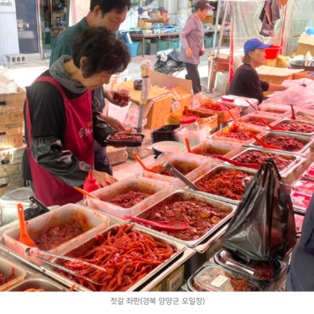
젓갈 좌판(경북 양양군 오일장)