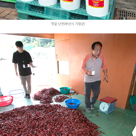
젓갈 난전(부산시 기장군)