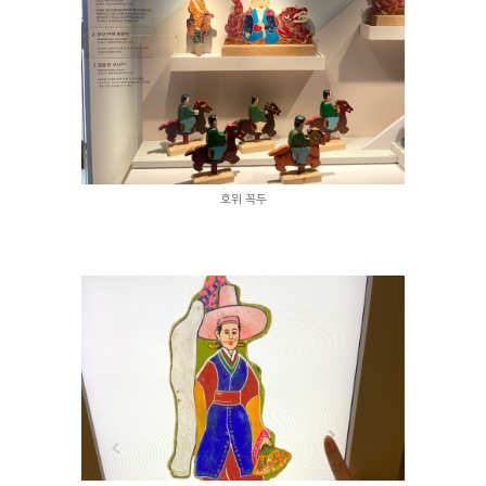
호위 꼭두