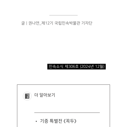
글 | 권나연_제12기 국립민속박물관 기자단
민속소식 제306호 (2024년 12월)
더 알아보기
기증 특별전 《꼭두》