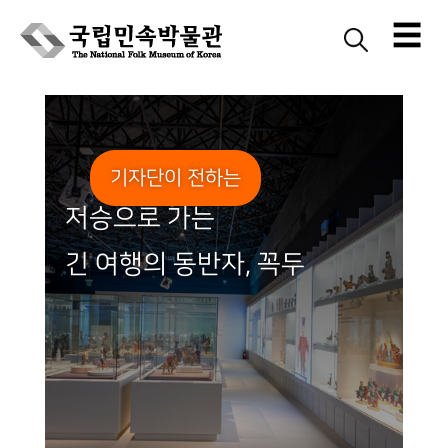
☰
Skip
to
content
기자단이 전하는
저승으로 가는
긴 여행의 동반자, 꼭두