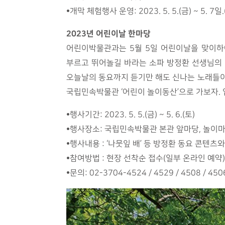
•개막 체험행사 운영: 2023. 5. 5.(금) ~ 5. 7일.
2023년 어린이날 한마당
어린이박물관과는 5월 5일 어린이날을 맞이하
부르고 뛰어놀길 바라는 소파 방정환 선생님의 바
오늘날의 동요까지 듣기만 해도 신나는 노래들이
국립민속박물관 ‘어린이 놀이동산’으로 가보자. 
•행사기간: 2023. 5. 5.(금) ~ 5. 6.(토)
•행사장소: 국립민속박물관 본관 앞마당, 놀이마
•행사내용 : ‘나뭇잎 배’ 등 방정환 동요 콘텐츠
•참여방법 : 현장 선착순 접수(일부 온라인 예약)
•문의: 02-3704-4524 / 4529 / 4508 / 450