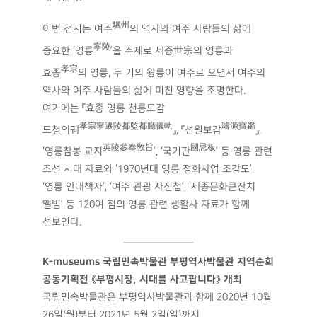
驪州
이번 전시는 여주
의 역사와 여주 사람들의 삶에
寧陵
중요한 ‘영릉
’을 주제로 세종世宗의 영릉과
孝宗
효종
의 영릉, 두 기의 왕릉이 여주로 오면서 여주의
역사와 여주 사람들의 삶에 미친 영향을 조명한다.
여기에는 『효종 영릉 천릉도감
孝宗寧遷陵都監都廳儀軌
璿源寶鑑
도청의궤
』, 『선원보감
』,
英陵參奉敎旨
國忌板
‘영릉참봉 교지
’, ‘국기판
’ 등 영릉 관련
조선 시대 자료와 ‘1970년대 영릉 정화사업 조감도’,
‘영릉 안내책자’, ‘여주 관광 사진첩’, ‘세종문화큰잔치
앨범’ 등 120여 점의 영릉 관련 생활사 자료가 함께
선보인다.
K-museums 국립민속박물관 부평역사박물관 지역순회
공동기획전 《부평시장, 시대를 사고팝니다》 개최
국립민속박물관은 부평역사박물관과 함께 2020년 10월
26일(월)부터 2021년 5월 2일(일)까지