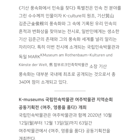
《기산 풍속화에서 민속을 찾다》 특별전은 민속 전 분야를
그린 수수께끼 인물이자 K-culture의 원조, 기산箕山
김준근金俊根의 풍속화와 그 속에 기록된 우리 민속의
흔적과 변화상을 찾아보는 전시로, 일반인에게는 생소한
기산 김준근의 존재와 그의 풍속화 세계를 널리 알리는
자리이다. 특히 이번 전시에 소개되는 국립민속박물관과
KMuseum am Rothenbaum–Kulturen und
독일 MARK
Künste der Welt, 舊 함부르크민족학박물관
소장 기산
풍속화는 대부분 국내에 최초로 공개되는 것으로서 총
340여 점이 소개되고 있다.
K-museums 국립민속박물관 여주박물관 지역순회
공동기획전 《여주, 영릉을 품다》 개최
국립민속박물관은 여주박물관과 함께 2020년 10월
12일(월)부터 12월 13일(일)까지 63일간
여주박물관에서 《여주, 영릉을 품다》 공동기획전을
개최한다.