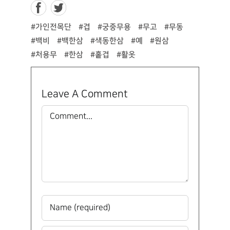
#가인전목단
#겹
#궁중무용
#무고
#무동
#백비
#백한삼
#색동한삼
#예
#원삼
#처용무
#한삼
#홑겹
#활옷
Leave A Comment
Comment