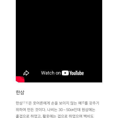
한삼
한삼
汗衫
은 웃어른에게 손을 보이지 않는 예
禮
를 갖추기
위하여 만든 것이다. 나비는 30∼50㎝인데 원삼에는
홑겹으로 하였고, 활옷에는 겹으로 하였으며 백비도