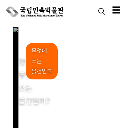
☰
Skip
to
content
무엇에
쓰는
한삼,
물건인고
무엇에
쓰는
물건일까?