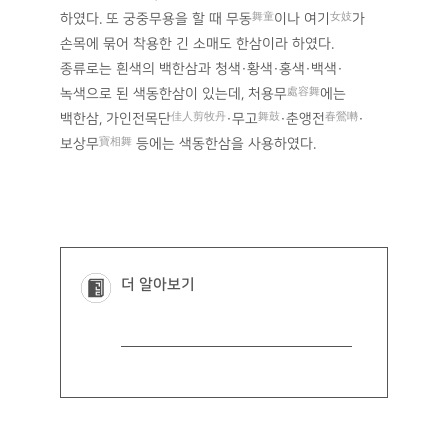
하였다. 또 궁중무용을 할 때 무동
舞童
이나 여기
女妓
가
손목에 묶어 착용한 긴 소매도 한삼이라 하였다.
종류로는 흰색의 백한삼과 청색·황색·홍색·백색·
녹색으로 된 색동한삼이 있는데, 처용무
處容舞
에는
백한삼, 가인전목단
佳人剪牧丹
·무고
舞鼓
·춘앵전
春鶯囀
·
보상무
寶相舞
등에는 색동한삼을 사용하였다.
더 알아보기