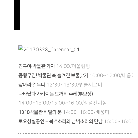
친구야 박물관 가자
14:00/어울림방
종횡무진! 박물관 속 숨겨진 보물찾기
10:00~12:00/배움터
찾아라 열두띠
12:30~13:30/볕들재로비
나타났다 사라지는 도깨비 수레(부보상)
14:00~15:00/15:00~16:00/상설전시실
1318박물관 비밀의 문
14:00~16:00/배움터
토요상설공연 – 북녘소리와 남녘소리의 만남
15:00~16:00