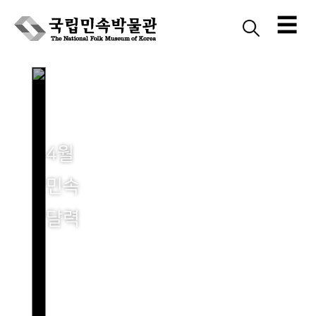
☰
Skip
to
content
4월
민속
달력