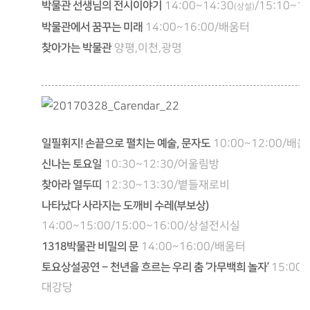
박물관 선생님의 전시이야기
14:00~14:30
/15:10~15
(상설)
박물관에서 꿈꾸는 미래
14:00~16:00/배움터
찾아가는 박물관
양평,이천,광명
일필휘지! 손끝으로 펼치는 예술, 문자도
10:00~12:00/배
신나는 토요일
10:30~12:30/어울림방
찾아라 열두띠
12:30~13:30/볕들재로비
나타났다 사라지는 도깨비 수레(부보상)
14:00~15:00/15:00~16:00/상설전시실
1318박물관 비밀의 문
14:00~16:00/배움터
토요상설공연 – 천년을 흐르는 우리 춤 ‘가무백희 놀자’
15:00~
대강당