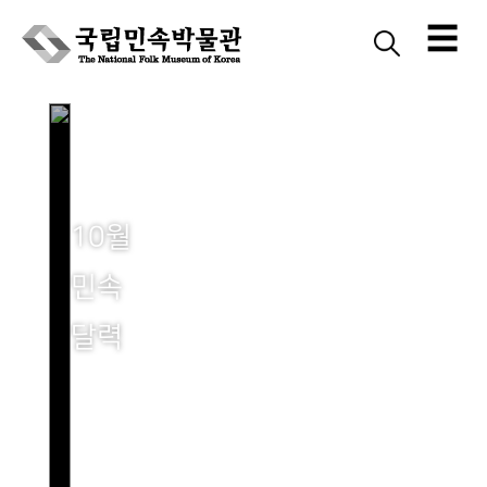
☰
Skip
to
content
10월
민속
달력