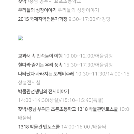
찾박
/충남 공주시 효포초등학교
우리들의 성장이야기
우리들의 성장이야기
2015 국제지역전문가과정
9:30~17:00/대강당
교과서 속 민속놀이 여행
10:00~12:00/어울림방
철따라 즐기는 우리 풍속
15:30~17:30/어울림방
나타났다 사라지는 도깨비수레
10:30~11:30/14:00~15:0
상설전시실
박물관선생님의 전시이야기
14:00~14:30(상설)/15:10~15:40(특별)
찾박/충남 부여군 초촌초등학교 1318 박물관멘토스쿨
10:00-
배움터
1318 박물관 멘토스쿨
14:00-16:00 /배움터