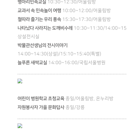
병아리민속교실
10:30~12:30/어울림방
교과서 속 민속놀이 여행
10:00~12:00/어울림방
철따라 즐기는 우리 풍속
15:30~17:30/어울림방
나타났다 사라지는 도깨비수레
10:30~11:30/14:00~15:0
상설전시실
박물관선생님의 전시이야기
14:00~14:30(상설)/15:10~15:40(특별)
늘푸른 새싹교실
14:00~16:00/국립서울병원
어린이 병원학교 초청교육
종일/어울림방, 온누리방
자원봉사자 가을 문화답사
종일/강릉