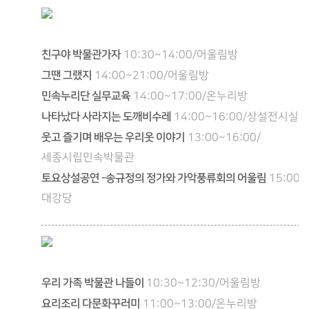
친구야 박물관가자
10:30~14:00/어울림방
그땐 그랬지
14:00~21:00/어울림방
민속누리단 실무교육
14:00~17:00/온누리방
나타났다 사라지는 도깨비수레
14:00~16:00/상설전시실
웃고 즐기며 배우는 우리옷 이야기
13:00~16:00/
세종시립민속박물관
토요상설공연 -송규정의 정가와 가악풍류회의 어울림
15:00~
대강당
우리 가족 박물관 나들이
10:30~12:30/어울림방
요리조리 다문화꾸러미
11:00~13:00/온누리방