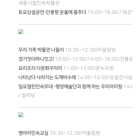
세종시립민속박물관
토요상설공연-단풍향 운율에 춤추다
15:00~16:00 / 대강당
우리 가족 박물관 나들이
10:30~12:30/어울림방
경기엇더하니잇고!
10:00~12:00/14:00~16:00/전통
요리조리 다문화꾸러미
11:00~13:00/온누리방
나타났다 사라지는 도깨비수레
14:00~16:00/상설전시실
일요열린민속무대 -평양예술단과 함께 하는 우리아리랑
14:0
/ 앞마당
병아리민속교실
10:30~12:30/어울림방