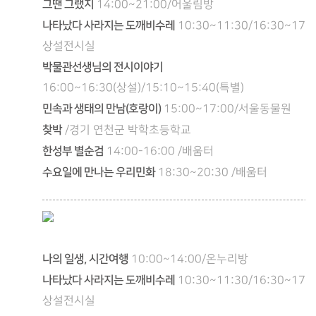
그땐 그랬지
14:00~21:00/어울림방
나타났다 사라지는 도깨비수레
10:30~11:30/16:30~17:3
상설전시실
박물관선생님의 전시이야기
16:00~16:30(상설)/15:10~15:40(특별)
민속과 생태의 만남(호랑이)
15:00~17:00/서울동물원
찾박
/경기 연천군 박학초등학교
한성부 별순검
14:00-16:00 /배움터
수요일에 만나는 우리민화
18:30~20:30 /배움터
나의 일생, 시간여행
10:00~14:00/온누리방
나타났다 사라지는 도깨비수레
10:30~11:30/16:30~17:3
상설전시실