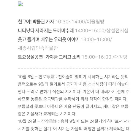
친구야! 박물관 가자
10:30~14:00/어울림방
나타났다 사라지는 도깨비수레
14:00~16:00/상설전시실
웃고 즐기며 배우는 우리옷 이야기
13:00~16:00/
세종시립민속박물관
토요상설공연 -가야금 그리고 소리
15:00~16:00 /대강당
10월 8일 – 한로
寒露
: 찬이슬이 맺히기 시작하는 시기라는 뜻의 절
음력으로는 9월의 절기로서 공기가 차츰 선선해짐에 따라 이슬이 
만나 서리로 변하기 직전의 시기이다. 기온이 더 내려가기 전에 추
하므로 농촌은 오곡백과를 수확하기 위해 타작이 한창인 때이다. 
여름철의 꽃보다 아름다운 가을 단풍이 짙어지고, 제비 같은 여름
같은 겨울새가 교체되는 시기이다.
10월 24일 – 상강
霜降
: 음력 9월에 드는 24절기의 하나로서 서리
시기를 뜻하는 절기. 이 시기는 가을의 쾌청한 날씨가 계속되는 대