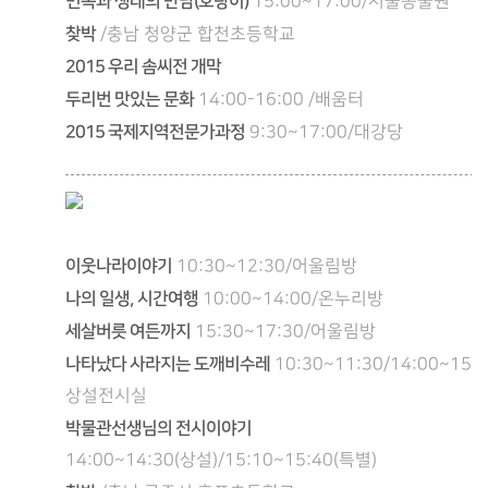
민속과 생태의 만남(호랑이)
15:00~17:00/서울동물원
찾박
/충남 청양군 합천초등학교
2015 우리 솜씨전 개막
두리번 맛있는 문화
14:00-16:00 /배움터
2015 국제지역전문가과정
9:30~17:00/대강당
이웃나라이야기
10:30~12:30/어울림방
나의 일생, 시간여행
10:00~14:00/온누리방
세살버릇 여든까지
15:30~17:30/어울림방
나타났다 사라지는 도깨비수레
10:30~11:30/14:00~15:0
상설전시실
박물관선생님의 전시이야기
14:00~14:30(상설)/15:10~15:40(특별)