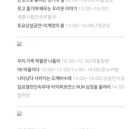
한양으로 통하는 경기의 길
08:00~09:00/어울림방
웃고 즐기며 배우는 우리옷 이야기
13:00~16:00/
세종시립민속박물관
토요상설공연-이계영의 춤
15:00~16:00 /대강당
우리 가족 박물관 나들이
10:30~12:30/어울림방
야! 마을이다
10:00~12:00/14:00~16:00/온누리방
나타났다 사라지는 도깨비수레
14:00~16:00/상설전시실
일요열린민속무대-타악퍼포먼스 RUN 심장을 울려라
14:00~1
앞마당