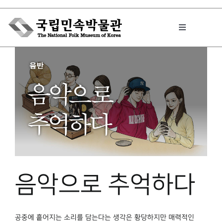
Skip
to
Toggle
content
Navigation
박물관에서는
민속이야기
민속 인사이드
음악으로 추억하다
원문보기 PDF
공중에 흩어지는 소리를 담는다는 생각은 황당하지만 매력적인