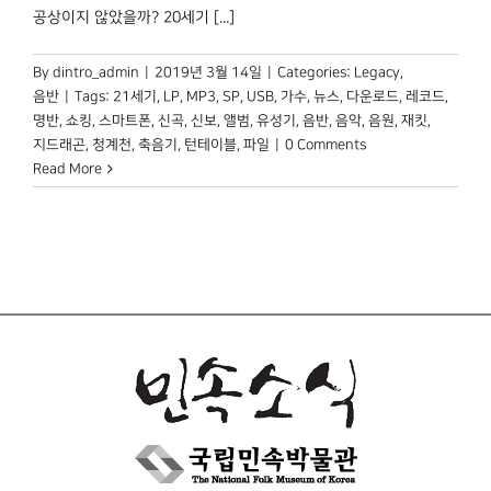
박물관 홈페이지
공상이지 않았을까? 20세기 [...]
By
dintro_admin
|
2019년 3월 14일
|
Categories:
Legacy
,
음반
|
Tags:
21세기
,
LP
,
MP3
,
SP
,
USB
,
가수
,
뉴스
,
다운로드
,
레코드
,
명반
,
쇼킹
,
스마트폰
,
신곡
,
신보
,
앨범
,
유성기
,
음반
,
음악
,
음원
,
재킷
,
지드래곤
,
청계천
,
축음기
,
턴테이블
,
파일
|
0 Comments
Read More