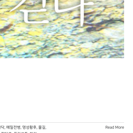
바닥
,
메밀전병
,
명성황후
,
물길
,
Read More