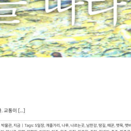
교통이 [...]
,
박물관, 지금
|
Tags:
5일장
,
개졸가리
,
나루
,
나르는곳
,
남한강
,
땅길
,
떼꾼
,
뗏목
,
뗏