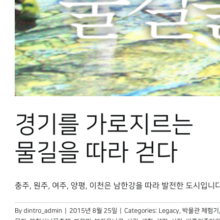
경기를 가로지르는
물길을 따라 걷다
충주, 원주, 여주, 양평, 이천은 남한강을 따라 발전한 도시입니다. 
By
dintro_admin
|
2015년 8월 25일
|
Categories:
Legacy
,
박물관 체험기