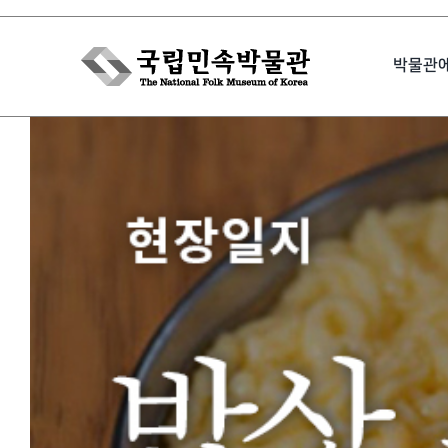
Skip
to
박물관
content