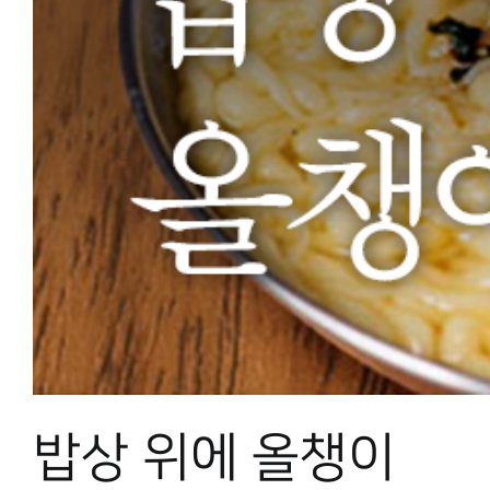
밥상 위에 올챙이