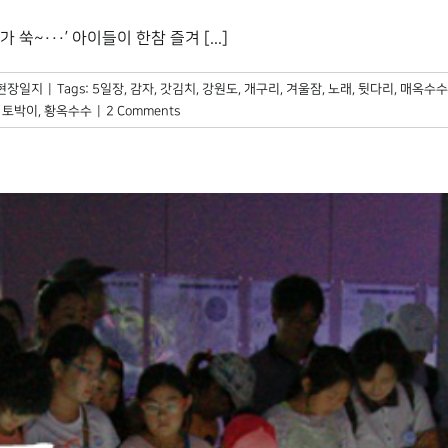
···’ 아이들이 한참 즐겨 [...]
현장일지
|
Tags:
5일장
,
감자
,
갓김치
,
강원도
,
개구리
,
겨울잠
,
노래
,
뒷다리
,
매옥수수
,
토박이
,
황옥수수
|
2 Comments