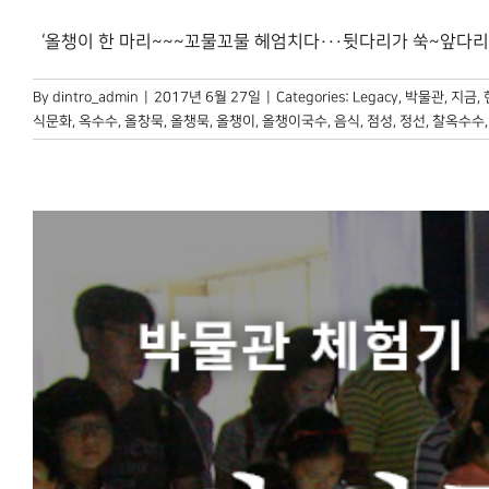
‘올챙이 한 마리~~~꼬물꼬물 헤엄치다···뒷다리가 쑥~앞다리가 쑥~
By
dintro_admin
|
2017년 6월 27일
|
Categories:
Legacy
,
박물관, 지금
,
식문화
,
옥수수
,
올창묵
,
올챙묵
,
올챙이
,
올챙이국수
,
음식
,
점성
,
정선
,
찰옥수수