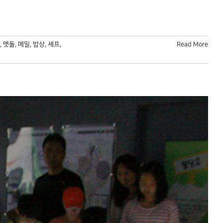
,
맷돌
,
메밀
,
밥상
,
셰프
,
Read More