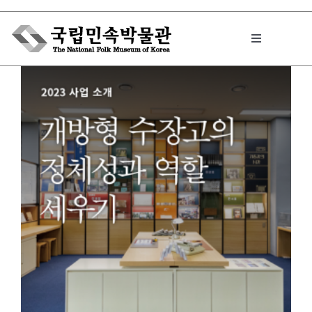
Skip
to
Toggle
content
Navigation
박물관에서는
민속이야기
민속 인사이드
원문보기 PDF