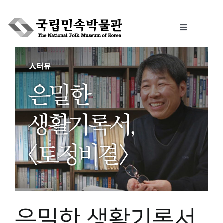
Skip
to
Toggle
content
Navigation
박물관에서는
민속이야기
민속 인사이드
원문보기 PDF
은밀한 생활기록서,