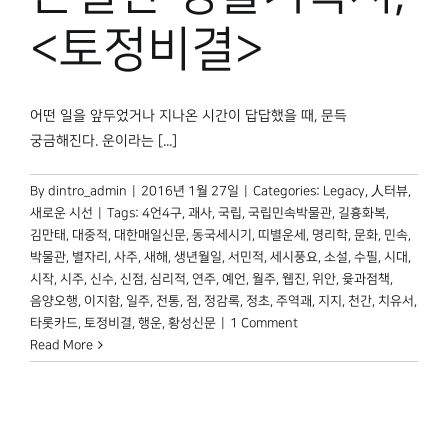
박물관 홈페이지
<토정비결>
어떤 일을 앞두었거나 지나온 시간이 답답했을 때, 문득
궁금해진다. 운이라는 [...]
By
dintro_admin
|
2016년 1월 27일
|
Categories:
Legacy
,
人터뷰
,
새로운 시선
|
Tags:
4언4구
,
괘사
,
국립
,
국립민속박물관
,
길흉화복
,
김만태
,
대중적
,
대한매일신문
,
동국세시기
,
띠별운세
,
명리학
,
문화
,
민속
,
박물관
,
별자리
,
사주
,
새해
,
생년월일
,
서민적
,
세시풍요
,
소설
,
수필
,
시대
,
시작
,
시주
,
신수
,
신점
,
심리적
,
연주
,
예언
,
월주
,
웹진
,
위안
,
윷과점책
,
음양오행
,
이지함
,
일주
,
전통
,
점
,
정감록
,
정초
,
주역괘
,
지지
,
천간
,
치유서
,
타롯카드
,
토정비결
,
행운
,
황성신문
|
1 Comment
Read More