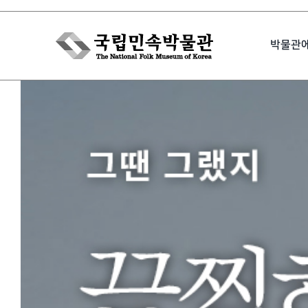
Skip
to
박물관
content