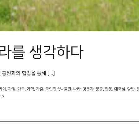
나라를 생각하다
과의 협업을 통해 [...]
가계
,
가정
,
가족
,
가학
,
가훈
,
국립민속박물관
,
나라
,
명문가
,
문중
,
안동
,
애국심
,
양반
,
ts