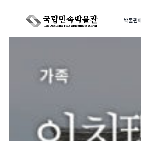
Skip
to
박물관
content