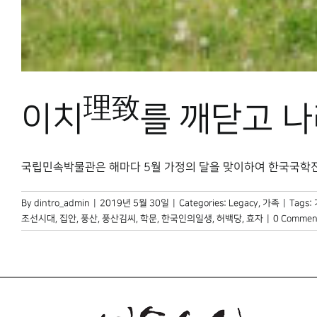
理致
이치
를 깨닫고 
국립민속박물관은 해마다 5월 가정의 달을 맞이하여 한국국학진흥원
By
dintro_admin
|
2019년 5월 30일
|
Categories:
Legacy
,
가족
|
Tags:
조선시대
,
집안
,
풍산
,
풍산김씨
,
학문
,
한국인의일생
,
허백당
,
효자
|
0 Commen