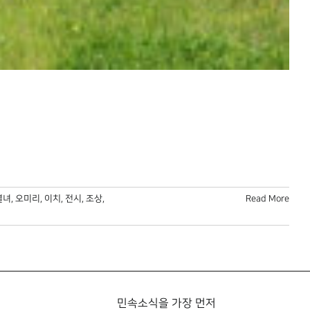
열녀
,
오미리
,
이치
,
전시
,
조상
,
Read More
민속소식을 가장 먼저