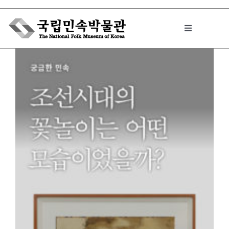
Skip
to
Toggle
content
Navigation
박물관에서는
민속이야기
민속 인사이드
원문보기 PDF