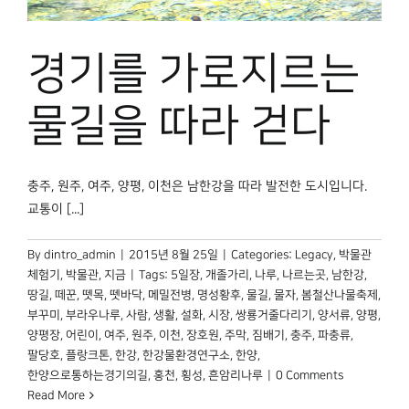
경기를 가로지르는
물길을 따라 걷다
충주, 원주, 여주, 양평, 이천은 남한강을 따라 발전한 도시입니다.
교통이 [...]
By
dintro_admin
|
2015년 8월 25일
|
Categories:
Legacy
,
박물관
체험기
,
박물관, 지금
|
Tags:
5일장
,
개졸가리
,
나루
,
나르는곳
,
남한강
,
땅길
,
떼꾼
,
뗏목
,
뗏바닥
,
메밀전병
,
명성황후
,
물길
,
물자
,
봄철산나물축제
,
부꾸미
,
부라우나루
,
사람
,
생활
,
설화
,
시장
,
쌍룡거줄다리기
,
양서류
,
양평
,
양평장
,
어린이
,
여주
,
원주
,
이천
,
장호원
,
주막
,
짐배기
,
충주
,
파충류
,
팔당호
,
플랑크톤
,
한강
,
한강물환경연구소
,
한양
,
한양으로통하는경기의길
,
홍천
,
횡성
,
흔암리나루
|
0 Comments
Read More