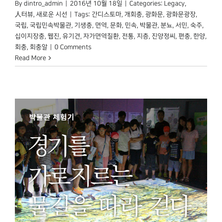
By
dintro_admin
|
2016년 10월 18일
|
Categories:
Legacy
,
人터뷰
,
새로운 시선
|
Tags:
간디스토마
,
개회충
,
광화문
,
광화문광장
,
국립
,
국립민속박물관
,
기생충
,
면역
,
문화
,
민속
,
박물관
,
분뇨
,
서민
,
숙주
,
십이지장충
,
웹진
,
유기견
,
자가면역질환
,
전통
,
지층
,
진양정씨
,
편충
,
한양
,
회충
,
회충알
|
0 Comments
Read More