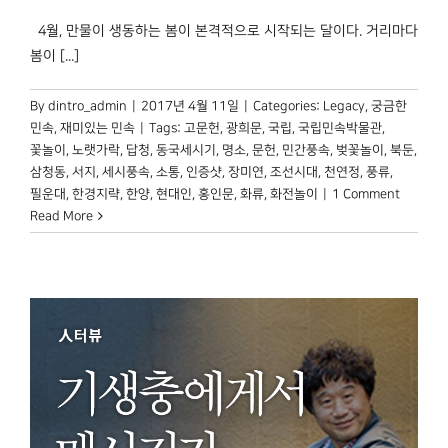
4월, 만물이 생동하는 봄이 본격적으로 시작되는 달이다. 거리마다
봄이 [...]
By
dintro_admin
|
2017년 4월 11일
|
Categories:
Legacy
,
궁금한
민속
,
재미있는 민속
|
Tags:
고문헌
,
광희문
,
국립
,
국립민속박물관
,
꽃놀이
,
노랫가락
,
답청
,
동국세시기
,
명소
,
문헌
,
민간풍속
,
벚꽃놀이
,
북둔
,
삼청동
,
서지
,
세시풍속
,
소통
,
인증샷
,
장미연
,
조선시대
,
천연정
,
풍류
,
필운대
,
한경지략
,
한양
,
현대인
,
홍인문
,
화류
,
화전놀이
|
1 Comment
Read More