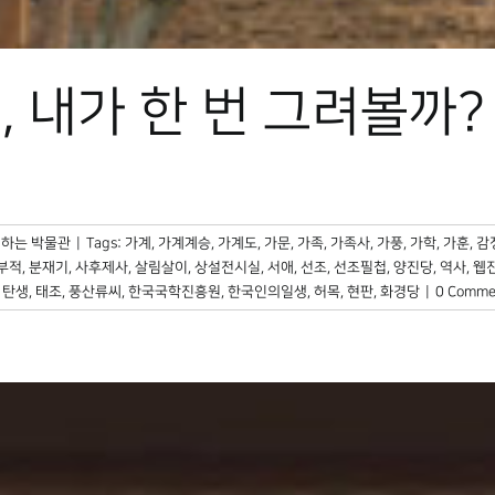
 내가 한 번 그려볼까?
하는 박물관
|
Tags:
가계
,
가계계승
,
가계도
,
가문
,
가족
,
가족사
,
가풍
,
가학
,
가훈
,
감
부적
,
분재기
,
사후제사
,
살림살이
,
상설전시실
,
서애
,
선조
,
선조필첩
,
양진당
,
역사
,
웹
,
탄생
,
태조
,
풍산류씨
,
한국국학진흥원
,
한국인의일생
,
허목
,
현판
,
화경당
|
0 Comme