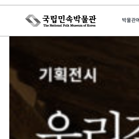
Skip
to
박물관
content