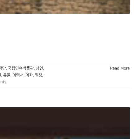
정단
,
국립민속박물관
,
남인
,
Read More
진
,
유물
,
이력서
,
이좌
,
일생
,
nts