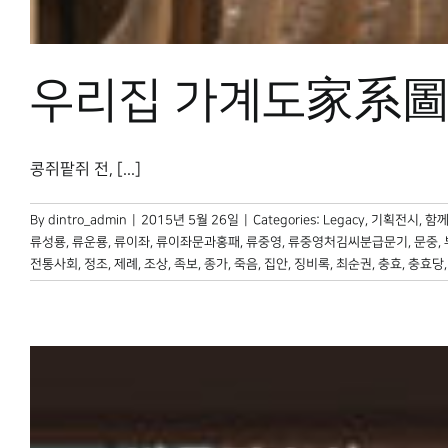
우리집 가계도家系圖,
콩쥐팥쥐 전, [...]
By
dintro_admin
|
2015년 5월 26일
|
Categories:
Legacy
,
기획전시
,
함께
류성룡
,
류운룡
,
류이좌
,
류이좌문과홍패
,
류중영
,
류중영처김씨분급문기
,
문중
,
전통사회
,
정조
,
제례
,
조상
,
족보
,
종가
,
죽음
,
집안
,
징비록
,
최순권
,
충효
,
충효당