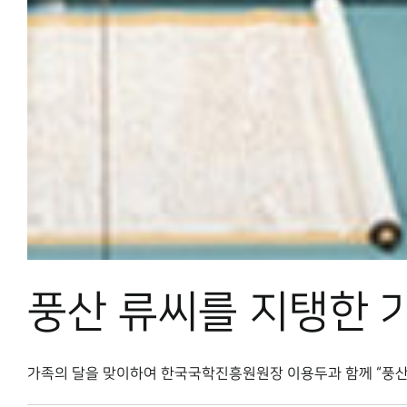
풍산 류씨를 지탱한 
가족의 달을 맞이하여 한국국학진흥원원장 이용두과 함께 “풍산 류씨