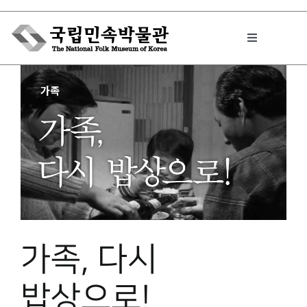
Skip
to
Toggle
content
Navigation
박물관에서는
민속이야기
민속 인사이드
가족, 다시
원문보기 PDF
밥상으로!