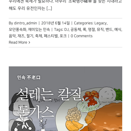
우리에겐 축제가 필요하다. 아무리 ‘소확행小確幸’을 찾는 시대라고
해도 우리 유전인자는 [...]
By
dintro_admin
|
2018년 6월 14일
|
Categories:
Legacy
,
모던풍속화
,
재미있는 민속
|
Tags:
DJ
,
공동체
,
록
,
명절
,
뮤직
,
밴드
,
예식
,
음악
,
재즈
,
절기
,
축제
,
페스티벌
,
포크
|
0 Comments
Read More