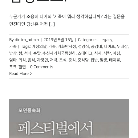
박물관 홈페이지
누군가가 조용히 다가와 ‘가족이 뭐라 생각하십니까?’라는 질문을
던진다면 당신은 어떤 [...]
By
dintro_admin
|
2019년 5월 15일
|
Categories:
Legacy
,
가족
|
Tags:
가정의달
,
가족
,
가화만사성
,
경양식
,
공감대
,
나이프
,
두레상
,
밥상
,
빵
,
석식
,
손맛
,
수신제가치국평천하
,
스테이크
,
식사
,
식탁
,
아침
,
엄마
,
외식
,
음식
,
자장면
,
저녁
,
조식
,
중식
,
중식당
,
집밥
,
짬뽕
,
테이블
,
포크
,
혈연
|
0 Comments
Read More