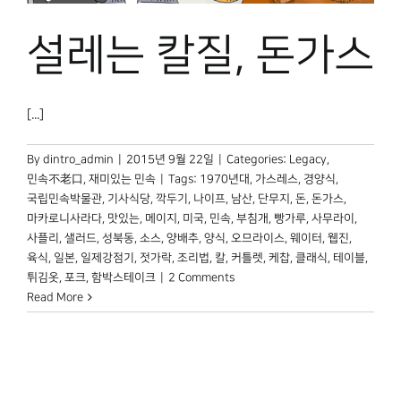
설레는 칼질, 돈가스
[...]
By
dintro_admin
|
2015년 9월 22일
|
Categories:
Legacy
,
민속不老口
,
재미있는 민속
|
Tags:
1970년대
,
가스레스
,
경양식
,
국립민속박물관
,
기사식당
,
깍두기
,
나이프
,
남산
,
단무지
,
돈
,
돈가스
,
마카로니사라다
,
맛있는
,
메이지
,
미국
,
민속
,
부침개
,
빵가루
,
사무라이
,
사플리
,
샐러드
,
성북동
,
소스
,
양배추
,
양식
,
오므라이스
,
웨이터
,
웹진
,
육식
,
일본
,
일제강점기
,
젓가락
,
조리법
,
칼
,
커틀렛
,
케찹
,
클래식
,
테이블
,
튀김옷
,
포크
,
함박스테이크
|
2 Comments
Read More