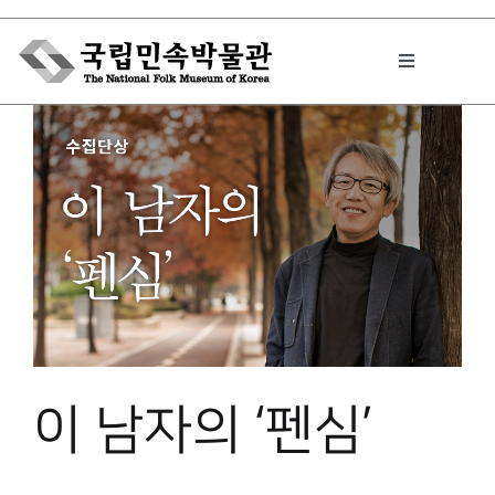
Skip
to
Toggle
content
Navigation
박물관에서는
민속이야기
민속 인사이드
이 남자의 ‘펜심’
원문보기 PDF