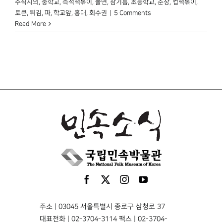
주식시의
,
중학교
,
즉석떡볶이
,
쫄면
,
참기름
,
초등학교
,
춘장
,
컵떡볶이
,
토큰
,
튀김
,
파
,
학교앞
,
홍대
,
회수권
|
5 Comments
Read More
주소 | 03045 서울특별시 종로구 삼청로 37
대표전화 | 02-3704-3114 팩스 | 02-3704-