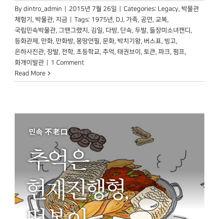
By
dintro_admin
|
2015년 7월 26일
|
Categories:
Legacy
,
박물관
체험기
,
박물관, 지금
|
Tags:
1975년
,
DJ
,
가족
,
공연
,
교복
,
국립민속박물관
,
그땐그랬지
,
김일
,
다방
,
단속
,
두발
,
들장미소녀캔디
,
등화관제
,
만화
,
만화방
,
몽땅연필
,
문화
,
박치기왕
,
버스표
,
빙고
,
은하사진관
,
장발
,
전학
,
초등학교
,
추억
,
태권브이
,
토큰
,
파크
,
펌프
,
화개이발관
|
1 Comment
Read More