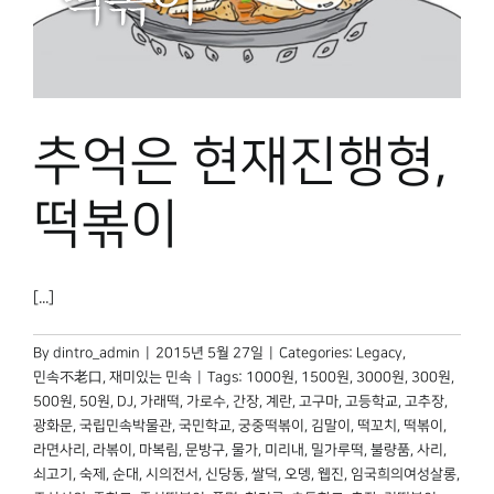
추억은 현재진행형,
떡볶이
[...]
By
dintro_admin
|
2015년 5월 27일
|
Categories:
Legacy
,
민속不老口
,
재미있는 민속
|
Tags:
1000원
,
1500원
,
3000원
,
300원
,
500원
,
50원
,
DJ
,
가래떡
,
가로수
,
간장
,
계란
,
고구마
,
고등학교
,
고추장
,
광화문
,
국립민속박물관
,
국민학교
,
궁중떡볶이
,
김말이
,
떡꼬치
,
떡볶이
,
라면사리
,
라볶이
,
마복림
,
문방구
,
물가
,
미리내
,
밀가루떡
,
불량품
,
사리
,
쇠고기
,
숙제
,
순대
,
시의전서
,
신당동
,
쌀덕
,
오뎅
,
웹진
,
임국희의여성살롱
,