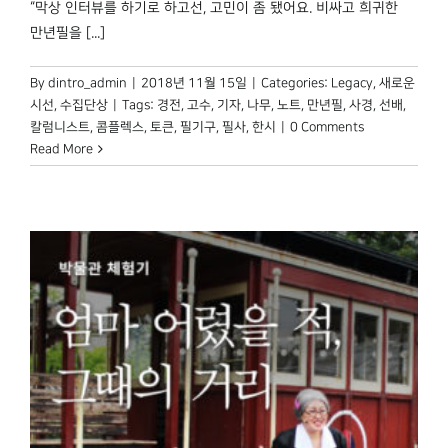
“막상 인터뷰를 하기로 하고선, 고민이 좀 됐어요. 비싸고 희귀한
박물관 홈페이지
만년필을 [...]
By
dintro_admin
|
2018년 11월 15일
|
Categories:
Legacy
,
새로운
시선
,
수집단상
|
Tags:
경전
,
고수
,
기자
,
나무
,
노트
,
만년필
,
사경
,
선배
,
칼럼니스트
,
콤플렉스
,
토큰
,
필기구
,
필사
,
한시
|
0 Comments
Read More