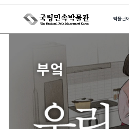
Skip
to
박물관
content