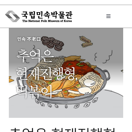
Skip
to
Toggle
content
Navigation
박물관에서는
민속이야기
민속 인사이드
원문보기 PDF