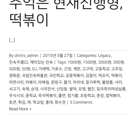
추억은 현재진행형,
박물관 홈페이지
떡볶이
[...]
By
dintro_admin
|
2015년 5월 27일
|
Categories:
Legacy
,
민속不老口
,
재미있는 민속
|
Tags:
1000원
,
1500원
,
3000원
,
300원
,
500원
,
50원
,
DJ
,
가래떡
,
가로수
,
간장
,
계란
,
고구마
,
고등학교
,
고추장
,
광화문
,
국립민속박물관
,
국민학교
,
궁중떡볶이
,
김말이
,
떡꼬치
,
떡볶이
,
라면사리
,
라볶이
,
마복림
,
문방구
,
물가
,
미리내
,
밀가루떡
,
불량품
,
사리
,
쇠고기
,
숙제
,
순대
,
시의전서
,
신당동
,
쌀덕
,
오뎅
,
웹진
,
임국희의여성살롱
,
주식시의
,
중학교
,
즉석떡볶이
,
쫄면
,
참기름
,
초등학교
,
춘장
,
컵떡볶이
,
토큰
,
튀김
,
파
,
학교앞
,
홍대
,
회수권
|
5 Comments
Read More