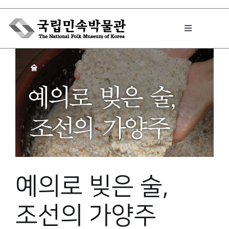
Skip
to
Toggle
content
Navigation
박물관에서는
민속이야기
민속 인사이드
예의로 빚은 술,
원문보기 PDF
조선의 가양주