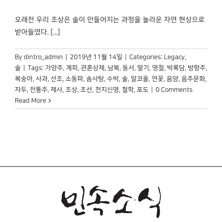
박물관 홈페이지
오래전 우리 조상은 술이 만들어지는 과정을 놀라운 자연 현상으로
받아들였다. [...]
By
dintro_admin
|
2019년 11월 14일
|
Categories:
Legacy
,
술
|
Tags:
가양주
,
계피
,
관혼상제
,
남북
,
동서
,
딸기
,
명절
,
박록담
,
방향주
,
복숭아
,
사과
,
선조
,
소동파
,
솜사탕
,
수박
,
술
,
알코올
,
연꽃
,
음양
,
음주문화
,
자두
,
전통주
,
제사
,
조상
,
조선
,
천지신명
,
철학
,
포도
|
0 Comments
Read More