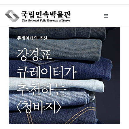
Skip
to
Toggle
content
Navigation
박물관에서는
민속이야기
민속 인사이드
원문보기 PDF