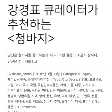
박물관 홈페이지
강경표 큐레이터가
추천하는
<청바지>
당신은 청바지를 좋아하는가. 아니, 이런 질문도 조금 이상하다.
당신은 청바지를 [...]
By
dintro_admin
|
2016년 3월 30일
|
Categories:
Legacy
,
재미있는 민속
,
큐레이터의 추천
|
Tags:
Ritu Deora
,
강경표
,
고고유물
,
고향
,
교포
,
국가
,
국립
,
국립민속박물관
,
기억
,
기증
,
대중
,
디자이너
,
리투디오라
,
문화
,
문화권
,
미래
,
민속
,
박물관
,
보수적
,
사연
,
살바스
,
상징
,
생명력
,
생활유물
,
시대
,
영화
,
웹진
,
유학
,
의복
,
의상
,
인도
,
인류
,
전통
,
젊음
,
정체성
,
종교
,
징크스
,
청바지
,
추억
,
큐레이터
,
타국
,
프리미엄데님
,
행운
|
3 Comments