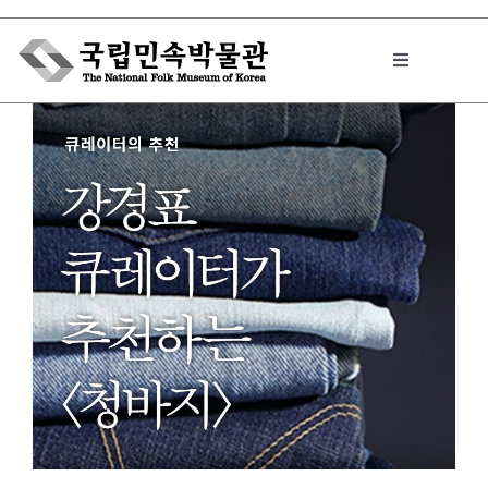
Skip
to
Toggle
content
Navigation
박물관에서는
민속이야기
민속 인사이드
원문보기 PDF