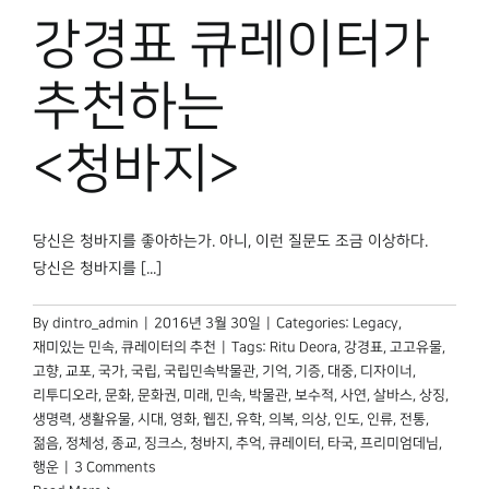
박물관 홈페이지
강경표 큐레이터가
추천하는
<청바지>
당신은 청바지를 좋아하는가. 아니, 이런 질문도 조금 이상하다.
당신은 청바지를 [...]
By
dintro_admin
|
2016년 3월 30일
|
Categories:
Legacy
,
재미있는 민속
,
큐레이터의 추천
|
Tags:
Ritu Deora
,
강경표
,
고고유물
,
고향
,
교포
,
국가
,
국립
,
국립민속박물관
,
기억
,
기증
,
대중
,
디자이너
,
리투디오라
,
문화
,
문화권
,
미래
,
민속
,
박물관
,
보수적
,
사연
,
살바스
,
상징
,
생명력
,
생활유물
,
시대
,
영화
,
웹진
,
유학
,
의복
,
의상
,
인도
,
인류
,
전통
,
젊음
,
정체성
,
종교
,
징크스
,
청바지
,
추억
,
큐레이터
,
타국
,
프리미엄데님
,
행운
|
3 Comments