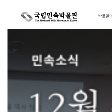
Skip
to
박물관
content