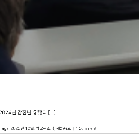
24년 갑진년 용龍띠 [...]
Tags:
2023년 12월
,
박물관소식
,
제294호
|
1 Comment