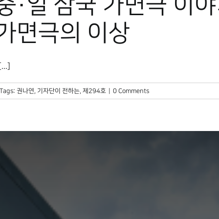
중·일 삼국 가면극 이
 가면극의 이상
.]
Tags:
권나연
,
기자단이 전하는
,
제294호
|
0 Comments