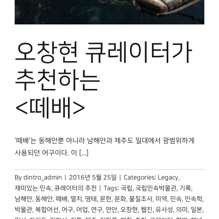
박물관 홈페이지
오창현 큐레이터가
추천하는
<떼배>
‘떼배’는 동해안뿐 아니라 남해안과 제주도 일대에서 광범위하게
사용되던 어구이다. 이 [...]
By
dintro_admin
|
2016년 5월 25일
|
Categories:
Legacy
,
재미있는 민속
,
큐레이터의 추천
|
Tags:
국립
,
국립민속박물관
,
기록
,
남해안
,
동해안
,
떼배
,
멸치
,
명태
,
문헌
,
문화
,
물질조사
,
미역
,
민속
,
민속학
,
박물관
,
복합어선
,
어구
,
어업
,
연구
,
연안
,
오창현
,
웹진
,
유사성
,
의미
,
일본
,