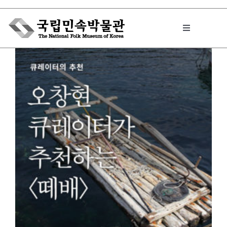
Skip
to
Toggle
content
Navigation
박물관에서는
민속이야기
민속 인사이드
원문보기 PDF