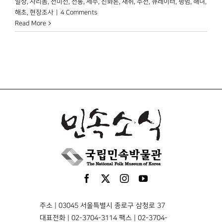
일상
,
자리돔
,
전미선
,
전통
,
제주
,
진화론
,
채취
,
추천
,
큐레이터
,
평범
,
해녀
,
해초
,
현장조사
|
4 Comments
Read More
주소 | 03045 서울특별시 종로구 삼청로 37
대표전화 | 02-3704-3114 팩스 | 02-3704-