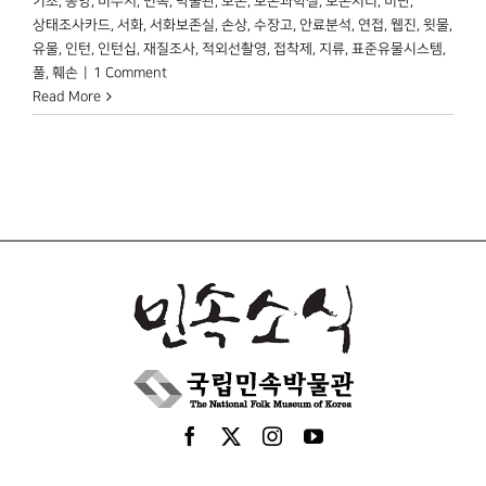
기초
,
동양
,
미수지
,
민속
,
박물관
,
보존
,
보존과학실
,
보존처리
,
비단
,
상태조사카드
,
서화
,
서화보존실
,
손상
,
수장고
,
안료분석
,
연접
,
웹진
,
윗물
,
유물
,
인턴
,
인턴십
,
재질조사
,
적외선촬영
,
접착제
,
지류
,
표준유물시스템
,
풀
,
훼손
|
1 Comment
Read More