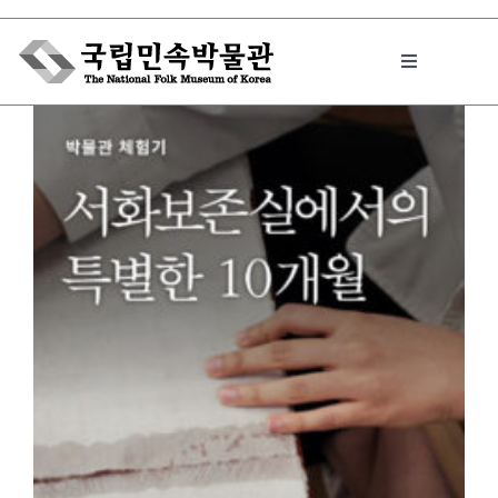
Skip
to
Toggle
content
Navigation
박물관에서는
민속이야기
민속 인사이드
원문보기 PDF