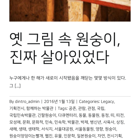
박물관 홈페이지
옛 그림 속 원숭이,
진짜 살아있었다
누구에게나 한 해가 새로이 시작됐음을 깨닫는 몇몇 방식이 있다.
그 [...]
By
dintro_admin
|
2016년 1월 13일
|
Categories:
Legacy
,
기획전시
,
함께하는 박물관
|
Tags:
공존
,
관람
,
관점
,
국립
,
국립민속박물관
,
긴팔원숭이
,
다큐멘터리
,
동물
,
동물원
,
동정
,
띠
,
띠전
,
모성애
,
문화
,
문화적
,
민속
,
민속학
,
박물관
,
박제
,
병신년
,
사육사
,
상징
,
새해
,
생태
,
생태학
,
서식지
,
서울대공원
,
서울동물원
,
영향
,
원숭이
,
원숭이엉덩이는빨개
,
웹진
,
유물
,
인문학
,
일본원숭이
,
자연
,
전시기획
,