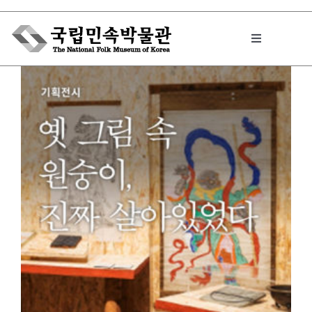
Skip
to
Toggle
content
Navigation
박물관에서는
민속이야기
민속 인사이드
원문보기 PDF