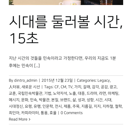
시대를 둘러볼 시간,
15초
지난 시간의 것들을 민속이라고 가정한다면, 우리의 지금도 1분
후에는 민속이 [...]
By
dintro_admin
|
2015년 12월 23일
|
Categories:
Legacy
,
人터뷰
,
새로운 시선
|
Tags:
CF
,
CM
,
TV
,
가치
,
갈래
,
감각
,
공감
,
광고
,
교훈
,
국립민속박물관
,
기법
,
노약자석
,
노출
,
대중
,
드라마
,
라면
,
마케팅
,
메시지
,
문화
,
민속
,
박물관
,
본질
,
브랜드
,
삶
,
성과
,
성향
,
시간
,
시대
,
시대정신
,
요령
,
유행
,
인문학
,
전시
,
제품
,
주목
,
지름길
,
지지
,
지하철
,
철학
,
최인아
,
카피라이터
,
통용
,
효율
|
0 Comments
Read More