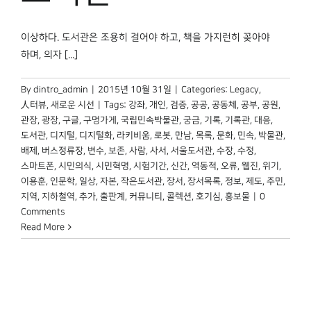
이상하다. 도서관은 조용히 걸어야 하고, 책을 가지런히 꽂아야
하며, 의자 [...]
By
dintro_admin
|
2015년 10월 31일
|
Categories:
Legacy
,
人터뷰
,
새로운 시선
|
Tags:
강좌
,
개인
,
검증
,
공공
,
공동체
,
공부
,
공원
,
관장
,
광장
,
구글
,
구멍가게
,
국립민속박물관
,
궁금
,
기록
,
기록관
,
대응
,
도서관
,
디지털
,
디지털화
,
라키비움
,
로봇
,
만남
,
목록
,
문화
,
민속
,
박물관
,
배제
,
버스정류장
,
변수
,
보존
,
사람
,
사서
,
서울도서관
,
수장
,
수정
,
스마트폰
,
시민의식
,
시민혁명
,
시험기간
,
신간
,
역동적
,
오류
,
웹진
,
위기
,
이용훈
,
인문학
,
일상
,
자본
,
작은도서관
,
장서
,
장서목록
,
정보
,
제도
,
주민
,
지역
,
지하철역
,
추가
,
출판계
,
커뮤니티
,
콜렉션
,
호기심
,
홍보물
|
0
Comments
Read More