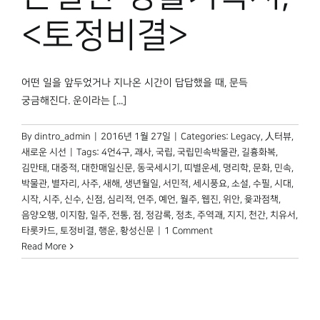
박물관 홈페이지
<토정비결>
어떤 일을 앞두었거나 지나온 시간이 답답했을 때, 문득
궁금해진다. 운이라는 [...]
By
dintro_admin
|
2016년 1월 27일
|
Categories:
Legacy
,
人터뷰
,
새로운 시선
|
Tags:
4언4구
,
괘사
,
국립
,
국립민속박물관
,
길흉화복
,
김만태
,
대중적
,
대한매일신문
,
동국세시기
,
띠별운세
,
명리학
,
문화
,
민속
,
박물관
,
별자리
,
사주
,
새해
,
생년월일
,
서민적
,
세시풍요
,
소설
,
수필
,
시대
,
시작
,
시주
,
신수
,
신점
,
심리적
,
연주
,
예언
,
월주
,
웹진
,
위안
,
윷과점책
,
음양오행
,
이지함
,
일주
,
전통
,
점
,
정감록
,
정초
,
주역괘
,
지지
,
천간
,
치유서
,
타롯카드
,
토정비결
,
행운
,
황성신문
|
1 Comment
Read More