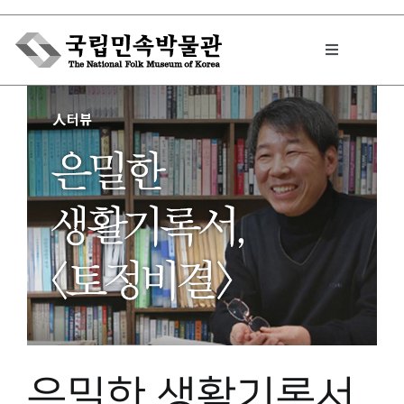
Skip
to
Toggle
content
Navigation
박물관에서는
민속이야기
민속 인사이드
원문보기 PDF
은밀한 생활기록서,