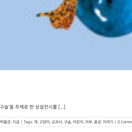
’을 주제로 한 상설전시를 [...]
박물관, 지금
|
Tags:
개
,
고양이
,
교과서
,
구슬
,
어린이
,
어부
,
용궁
,
이야기
|
0 Comm