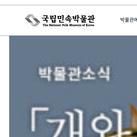
Skip
to
박물관
content