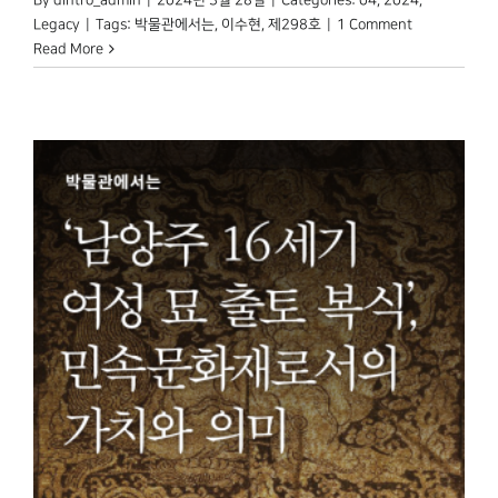
By
dintro_admin
|
2024년 3월 28일
|
Categories:
04
,
2024
,
Legacy
|
Tags:
박물관에서는
,
이수현
,
제298호
|
1 Comment
Read More