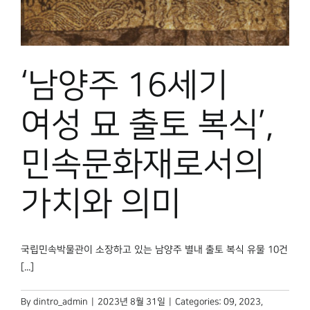
‘남양주 16세기
여성 묘 출토 복식’,
민속문화재로서의
가치와 의미
국립민속박물관이 소장하고 있는 남양주 별내 출토 복식 유물 10건
[...]
By
dintro_admin
|
2023년 8월 31일
|
Categories:
09
,
2023
,