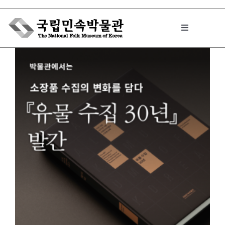
Skip
to
Toggle
content
Navigation
박물관에서는
민속이야기
민속 인사이드
원문보기 PDF