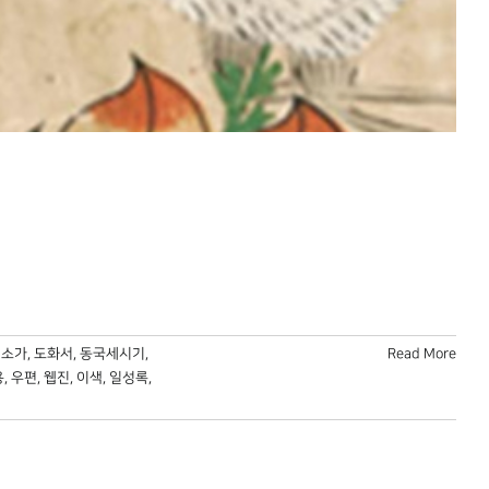
대소가
,
도화서
,
동국세시기
,
Read More
용
,
우편
,
웹진
,
이색
,
일성록
,