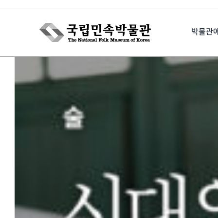
Skip
to
박물관
content