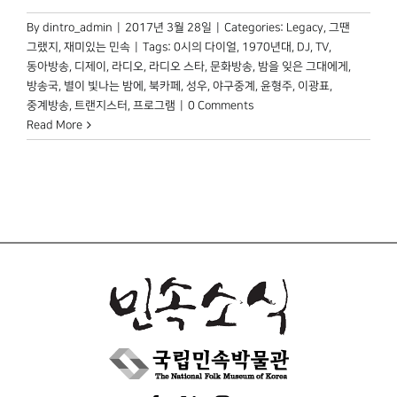
By
dintro_admin
|
2017년 3월 28일
|
Categories:
Legacy
,
그땐
그랬지
,
재미있는 민속
|
Tags:
0시의 다이얼
,
1970년대
,
DJ
,
TV
,
동아방송
,
디제이
,
라디오
,
라디오 스타
,
문화방송
,
밤을 잊은 그대에게
,
방송국
,
별이 빛나는 밤에
,
북카페
,
성우
,
야구중계
,
윤형주
,
이광표
,
중계방송
,
트랜지스터
,
프로그램
|
0 Comments
Read More