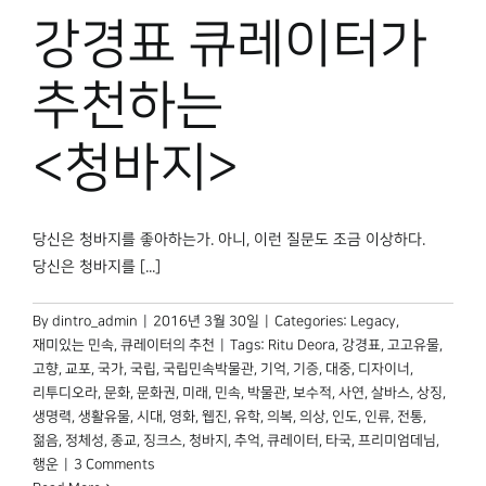
박물관 홈페이지
강경표 큐레이터가
추천하는
<청바지>
당신은 청바지를 좋아하는가. 아니, 이런 질문도 조금 이상하다.
당신은 청바지를 [...]
By
dintro_admin
|
2016년 3월 30일
|
Categories:
Legacy
,
재미있는 민속
,
큐레이터의 추천
|
Tags:
Ritu Deora
,
강경표
,
고고유물
,
고향
,
교포
,
국가
,
국립
,
국립민속박물관
,
기억
,
기증
,
대중
,
디자이너
,
리투디오라
,
문화
,
문화권
,
미래
,
민속
,
박물관
,
보수적
,
사연
,
살바스
,
상징
,
생명력
,
생활유물
,
시대
,
영화
,
웹진
,
유학
,
의복
,
의상
,
인도
,
인류
,
전통
,
젊음
,
정체성
,
종교
,
징크스
,
청바지
,
추억
,
큐레이터
,
타국
,
프리미엄데님
,
행운
|
3 Comments