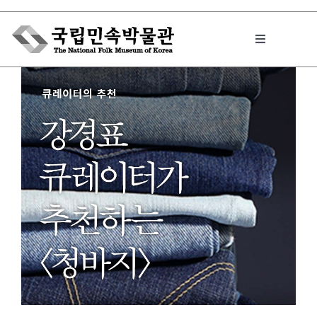
Skip
to
Toggle
content
Navigation
박물관에서는
민속이야기
민속 인사이드
원문보기 PDF