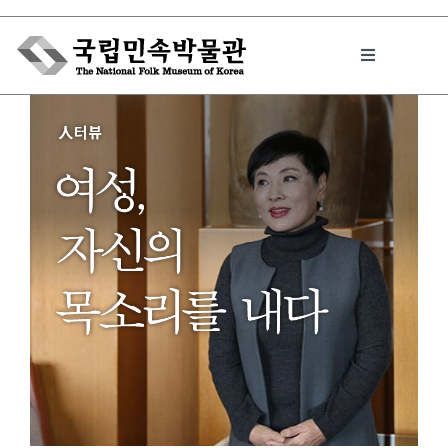
Skip
to
Toggle
content
Navigation
박물관에서는
민속이야기
민속 인사이드
원문보기 PDF