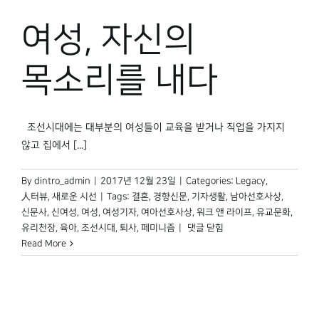
박물관 홈페이지
여성, 자신의
목소리를 내다
조선시대에는 대부분의 여성들이 교육을 받거나 직업을 가지지
않고 집에서 [...]
By
dintro_admin
|
2017년 12월 23일
|
Categories:
Legacy
,
人터뷰
,
새로운 시선
|
Tags:
결혼
,
경향신문
,
기자생활
,
남아선호사상
,
신문사
,
신여성
,
여성
,
여성기자
,
여아선호사상
,
워크 앤 라이프
,
유교문화
,
여성,
유리천장
,
육아
,
조선시대
,
퇴사
,
페미니즘
|
댓글 닫힘
자신의
Read More
목소리를
내다