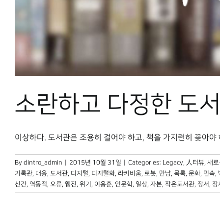
소란하고 다정한 도
이상하다. 도서관은 조용히 걸어야 하고, 책을 가지런히 꽂아야 하며,
By
dintro_admin
|
2015년 10월 31일
|
Categories:
Legacy
,
人터뷰
,
새로
기록관
,
대응
,
도서관
,
디지털
,
디지털화
,
라키비움
,
로봇
,
만남
,
목록
,
문화
,
민속
,
신간
,
역동적
,
오류
,
웹진
,
위기
,
이용훈
,
인문학
,
일상
,
자본
,
작은도서관
,
장서
,
장