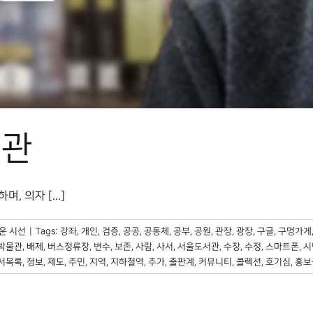
서관
 의자 [...]
운 시선
|
Tags:
강좌
,
개인
,
검증
,
공공
,
공동체
,
공부
,
공원
,
관장
,
광장
,
구글
,
구멍가게
박물관
,
배제
,
버스정류장
,
변수
,
보존
,
사람
,
사서
,
서울도서관
,
수장
,
수정
,
스마트폰
,
시
서목록
,
정보
,
제도
,
주민
,
지역
,
지하철역
,
추가
,
출판계
,
커뮤니티
,
콜렉션
,
호기심
,
홍보