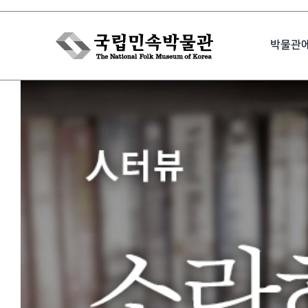
Skip
to
박물관
content