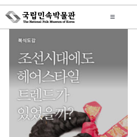
Skip
to
Toggle
content
Navigation
박물관에서는
민속이야기
민속 인사이드
원문보기 PDF