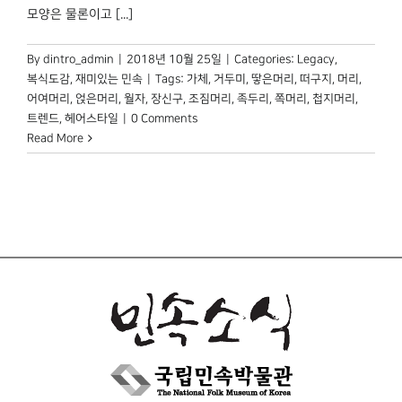
모양은 물론이고 [...]
By
dintro_admin
|
2018년 10월 25일
|
Categories:
Legacy
,
복식도감
,
재미있는 민속
|
Tags:
가체
,
거두미
,
땋은머리
,
떠구지
,
머리
,
어여머리
,
얹은머리
,
월자
,
장신구
,
조짐머리
,
족두리
,
쪽머리
,
첩지머리
,
트렌드
,
헤어스타일
|
0 Comments
Read More