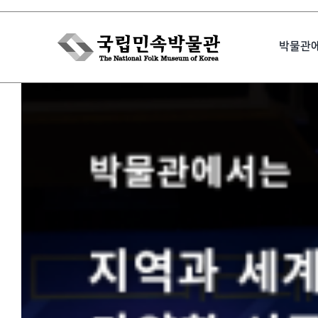
Skip
to
박물관
content