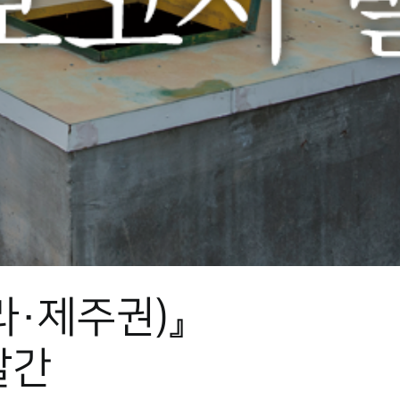
·제주권)』
발간