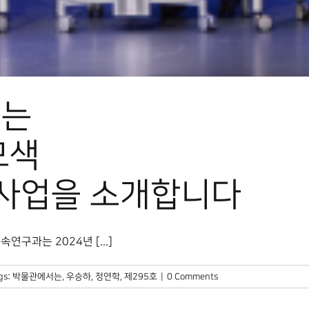
르는
모색
 사업을 소개합니다
연구과는 2024년 [...]
gs:
박물관에서는
,
우승하
,
정연학
,
제295호
|
0 Comments