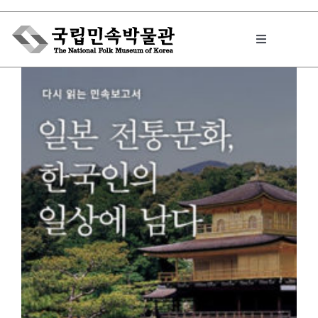
Skip
to
Toggle
content
Navigation
박물관에서는
민속이야기
민속 인사이드
원문보기 PDF