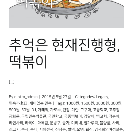
추억은 현재진행형,
떡볶이
[...]
By
dintro_admin
|
2015년 5월 27일
|
Categories:
Legacy
,
민속不老口
,
재미있는 민속
|
Tags:
1000원
,
1500원
,
3000원
,
300원
,
500원
,
50원
,
DJ
,
가래떡
,
가로수
,
간장
,
계란
,
고구마
,
고등학교
,
고추장
,
광화문
,
국립민속박물관
,
국민학교
,
궁중떡볶이
,
김말이
,
떡꼬치
,
떡볶이
,
라면사리
,
라볶이
,
마복림
,
문방구
,
물가
,
미리내
,
밀가루떡
,
불량품
,
사리
,
쇠고기
,
숙제
,
순대
,
시의전서
,
신당동
,
쌀덕
,
오뎅
,
웹진
,
임국희의여성살롱
,