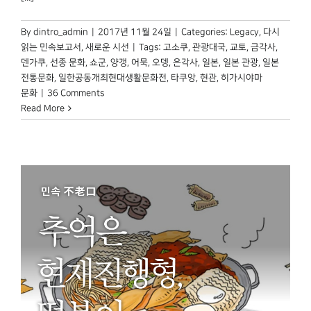
By
dintro_admin
|
2017년 11월 24일
|
Categories:
Legacy
,
다시
읽는 민속보고서
,
새로운 시선
|
Tags:
고소쿠
,
관광대국
,
교토
,
금각사
,
덴가쿠
,
선종 문화
,
쇼군
,
양갱
,
어묵
,
오뎅
,
은각사
,
일본
,
일본 관광
,
일본
전통문화
,
일한공동개최현대생활문화전
,
타쿠앙
,
현관
,
히가시야마
문화
|
36 Comments
Read More