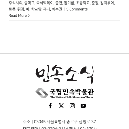
주식시의
,
중학교
,
즉석떡볶이
,
쫄면
,
참기름
,
초등학교
,
춘장
,
컵떡볶이
,
토큰
,
튀김
,
파
,
학교앞
,
홍대
,
회수권
|
5 Comments
Read More
주소 | 03045 서울특별시 종로구 삼청로 37
대표전화 | 02-3704-3114 팩스 | 02-3704-