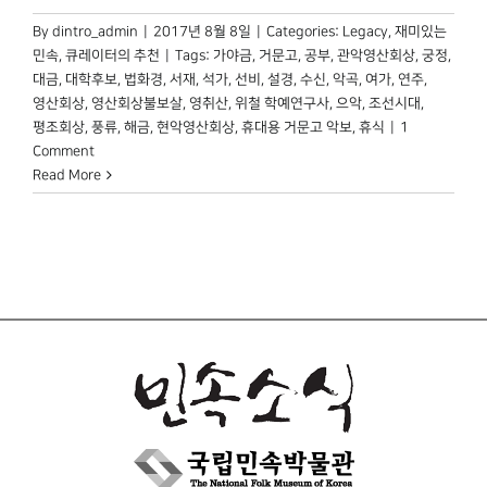
By
dintro_admin
|
2017년 8월 8일
|
Categories:
Legacy
,
재미있는
민속
,
큐레이터의 추천
|
Tags:
가야금
,
거문고
,
공부
,
관악영산회상
,
궁정
,
대금
,
대학후보
,
법화경
,
서재
,
석가
,
선비
,
설경
,
수신
,
악곡
,
여가
,
연주
,
영산회상
,
영산회상불보살
,
영취산
,
위철 학예연구사
,
으악
,
조선시대
,
평조회상
,
풍류
,
해금
,
현악영산회상
,
휴대용 거문고 악보
,
휴식
|
1
Comment
Read More