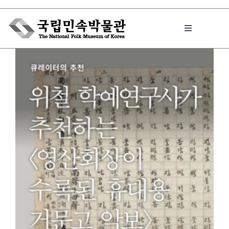
Skip
to
Toggle
content
Navigation
박물관에서는
민속이야기
민속 인사이드
용
원문보기 PDF